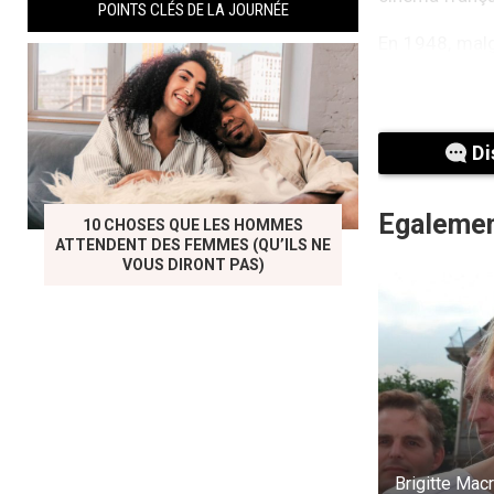
POINTS CLÉS DE LA JOURNÉE
En 1948, malg
ans, elle devi
du magazine e
Vadim.
Di
Egalemen
10 CHOSES QUE LES HOMMES
ATTENDENT DES FEMMES (QU’ILS NE
VOUS DIRONT PAS)
Brigitte Bard
Brigitte Macr