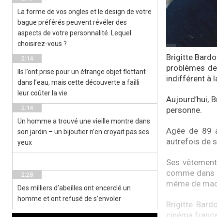
La forme de vos ongles et le design de votre
bague préférés peuvent révéler des
aspects de votre personnalité. Lequel
choisirez-vous ?
Brigitte Bard
2:14
problèmes de 
Ils l’ont prise pour un étrange objet flottant
indifférent à 
dans l’eau, mais cette découverte a failli
leur coûter la vie
Aujourd’hui, B
2:14
personne.
Un homme a trouvé une vieille montre dans
Agée de 89 an
son jardin – un bijoutier n’en croyait pas ses
autrefois de 
yeux
Ses vêtements
comme dans le
2:28
même de machi
Des milliers d’abeilles ont encerclé un
homme et ont refusé de s’envoler
Brigitte Bard
cinéma frança