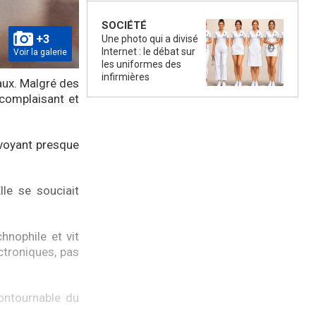
SOCIÉTÉ
+3
Une photo qui a divisé
Internet : le débat sur
Voir la galerie
les uniformes des
infirmières
aux. Malgré des
 complaisant et
e voyant presque
lle se souciait
hnophile et vit
ctroniques, pas
ontournable du