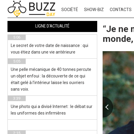
SOCIÉTÉ
SHOW-BIZ
CONTACTS
LIGNE D'ACTUALITÉ
“Je ne m
monde, 
5:06
Le secret de votre date de naissance : qui
vous étiez dans une vie antérieure
5:05
Une pelle mécanique de 40 tonnes percute
un objet enfoui : la découverte de ce qui
était gelé à l’intérieur laisse les ouvriers
sans voix.
3:39
Une photo qui a divisé Internet : le débat sur
les uniformes des infirmières
2:15