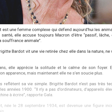
ot est une femme complexe qui défend aujourd’hui les anim
santé, elle accuse toujours Macron d’être “passif, lâche,
la souffrance animale”.
rigitte Bardot vit une vie retirée chez elle dans la nature, n
s, elle apprécie la solitude et le calme de son foyer. E
son apparence, mais maintenant elle ne s’en soucie plus.
 reflètent sa vie simple. Brigitte Bardot n’est pas très tec
s années 1900. “Il n’y a pas d’ordinateurs, d’appareils éle
ne à écrire”, rapporte Gala.
ot, née le 28 septembre 1934, est devenue une figure inc
is.