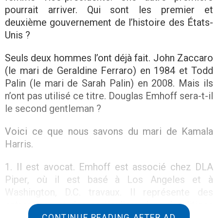
pourrait arriver. Qui sont les premier et
deuxième gouvernement de l’histoire des États-
Unis ?
Seuls deux hommes l’ont déjà fait. John Zaccaro
(le mari de Geraldine Ferraro) en 1984 et Todd
Palin (le mari de Sarah Palin) en 2008. Mais ils
n’ont pas utilisé ce titre. Douglas Emhoff sera-t-il
le second gentleman ?
Voici ce que nous savons du mari de Kamala
Harris.
1. Il est avocat. Emhoff est associé chez DLA
Piper, où il est basé à Los Angeles et à
Washington, D.C. travaux. Il représente des
entreprises et des particuliers dans des litiges
en matière d’immobilier commercial et de
CONTINUE READING AFTER AD