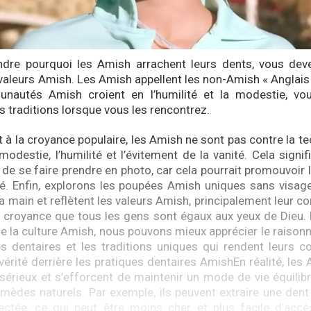
dre pourquoi les Amish arrachent leurs dents, vous deve
s valeurs Amish. Les Amish appellent les non-Amish « Anglais
nautés Amish croient en l’humilité et la modestie, v
s traditions lorsque vous les rencontrez.
 à la croyance populaire, les Amish ne sont pas contre la t
modestie, l’humilité et l’évitement de la vanité. Cela signifi
de se faire prendre en photo, car cela pourrait promouvoir 
rté. Enfin, explorons les poupées Amish uniques sans visa
la main et reflètent les valeurs Amish, principalement leur c
 la croyance que tous les gens sont égaux aux yeux de Dieu
e la culture Amish, nous pouvons mieux apprécier le raison
es dentaires et les traditions uniques qui rendent leurs
vérité derrière les pratiques dentaires AmishEn réalité, les
sérieux et s’efforcent de maintenir un mode de vie équilibré
emèdes naturels. Par exemple, ils peuvent extraire une dent 
ectée, ce qui peut être moins cher et plus facile d’accè