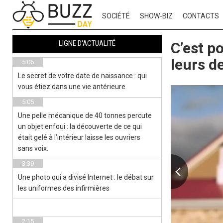
SOCIÉTÉ
SHOW-BIZ
CONTACTS
LIGNE D'ACTUALITÉ
C’est p
leurs d
5:06
Le secret de votre date de naissance : qui
vous étiez dans une vie antérieure
5:05
Une pelle mécanique de 40 tonnes percute
un objet enfoui : la découverte de ce qui
était gelé à l’intérieur laisse les ouvriers
sans voix.
3:39
Une photo qui a divisé Internet : le débat sur
les uniformes des infirmières
2:15