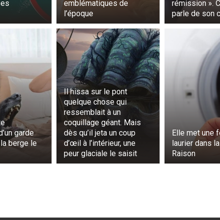
xtraction dentaire est si courante. Les communautés Ami
ses
emblématiques de
rémission ». C
l’époque
parle de son 
 remèdes maison et à des traitements naturels pour traite
ompris les problèmes dentaires.
nt connus pour leur excellent savoir-faire, comme en té
aniers à pain en rotin et leurs porte-tartes en osier. Ce 
et à la tradition peut également s’appliquer à leur appr
 adoptant les valeurs du travail acharné, du soutien comm
, les communautés Amish peuvent continuer à améliorer leur
Il hissa sur le pont
tre général.
quelque chose qui
ressemblait à un
briquent de nombreuses choses, notamment des poupées, 
te
coquillage géant. Mais
 ce qui montre leur engagement envers leurs croyances
d’un garde
dès qu’il jeta un coup
Elle met une f
t pas un signe de négligence ou de punition dans les com
 la berge le
d’œil à l’intérieur, une
laurier dans l
le de leur engagement envers leurs croyances.
peur glaciale le saisit
Raison