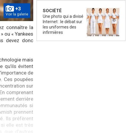
+3
SOCIÉTÉ
Voir la galerie
Une photo qui a divisé
Internet : le débat sur
z connaître la
les uniformes des
infirmières
 » ou « Yankees
ous devez donc
echnologie mais
e qu’ils évitent
l’importance de
ge. Ces poupées
oncentration sur
. En comprenant
nement derrière
 communautés si
 Amish prennent
. Ils préfèrent
si elle est très
s que d’autres