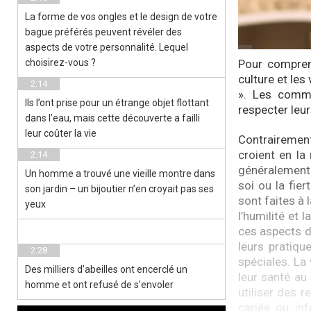
La forme de vos ongles et le design de votre
bague préférés peuvent révéler des
aspects de votre personnalité. Lequel
choisirez-vous ?
Pour compren
culture et le
2:14
». Les commu
Ils l’ont prise pour un étrange objet flottant
respecter leur
dans l’eau, mais cette découverte a failli
leur coûter la vie
Contrairement
croient en la 
2:14
généralement 
Un homme a trouvé une vieille montre dans
soi ou la fie
son jardin – un bijoutier n’en croyait pas ses
sont faites à 
yeux
l’humilité et
ces aspects d
leurs pratiqu
2:28
spéciales. La 
Des milliers d’abeilles ont encerclé un
leur santé au 
homme et ont refusé de s’envoler
utiliser des r
cariée ou inf