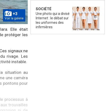
SOCIÉTÉ
+3
Une photo qui a divisé
Internet : le débat sur
Voir la galerie
les uniformes des
infirmières
ra. Elle était
de protéger les
 Ces signaux ne
 du rivage. Les
ivité instable.
a situation au
même une caméra
es pontons pour
 le processus à
aux trouvailles
orrosion ni de