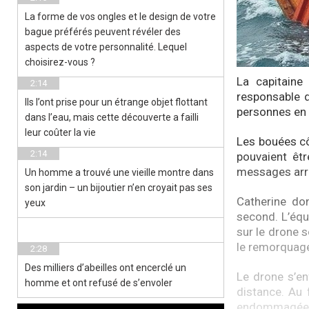
La forme de vos ongles et le design de votre
bague préférés peuvent révéler des
aspects de votre personnalité. Lequel
choisirez-vous ?
La capitaine 
2:14
responsable d
Ils l’ont prise pour un étrange objet flottant
personnes en d
dans l’eau, mais cette découverte a failli
leur coûter la vie
Les bouées cô
2:14
pouvaient êtr
messages arriv
Un homme a trouvé une vieille montre dans
son jardin – un bijoutier n’en croyait pas ses
Catherine don
yeux
second. L’équ
sur le drone 
le remorquag
2:28
Des milliers d’abeilles ont encerclé un
Le drone s’en
homme et ont refusé de s’envoler
distance. Au 
endommagées h