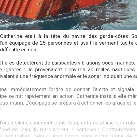
Catherine était à la tête du navire des garde-côtes Sola
’un équipage de 25 personnes et avait le serment tacite 
ifficulté en mer.
tières détectèrent de puissantes vibrations sous-marines.
e ignorés : ils provenaient d’environ 20 milles nautiques
aient à une fréquence anormale et le sonar indiquait une act
na immédiatement l’ordre de donner l’alerte et signala l
ipe se mit rapidement en action. Catherine installa elle-
sous-marin. L’équipage se prépara à actionner les grues et l
e.
fonça silencieusement dans l’eau, et la capitaine contrôla
fond de l’eau, ils retrouvèrent le conteneur. Contrairement 
abituelles, celui-ci était intact, sans aucun signe de c