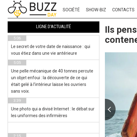
SOCIÉTÉ
SHOW-BIZ
CONTACTS
LIGNE D'ACTUALITÉ
Ils pen
contene
5:06
Le secret de votre date de naissance : qui
vous étiez dans une vie antérieure
5:05
Une pelle mécanique de 40 tonnes percute
un objet enfoui : la découverte de ce qui
était gelé à l’intérieur laisse les ouvriers
sans voix.
3:39
Une photo qui a divisé Internet : le débat sur
les uniformes des infirmières
2:15