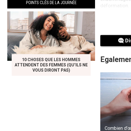
POINTS CLÉS DE LA JOURNÉE
déformation.
Des grappins
puissants câb
pont avec un 
coupantes fure
Di
Catherine fut 
solidement fix
Egalemen
10 CHOSES QUE LES HOMMES
homme, vraise
ATTENDENT DES FEMMES (QU’ILS NE
VOUS DIRONT PAS)
Combien d’œ