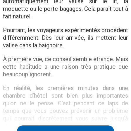
automatiquement leur valise sur le lit, la
moquette ou le porte-bagages. Cela paraît tout à
fait naturel.
Pourtant, les voyageurs expérimentés procèdent
différemment. Dès leur arrivée, ils mettent leur
valise dans la baignoire.
À première vue, ce conseil semble étrange. Mais
cette habitude a une raison très pratique que
beaucoup ignorent.
En réalité, les premières minutes dans une
chambre d’hôtel sont bien plus importantes
qu’on ne le pense. C’est pendant ce laps de
temps que vous pouvez prévenir un problème
qui pourrait discrètement vous suivre jusqu’à
chez vous et ne se manifester que quelques