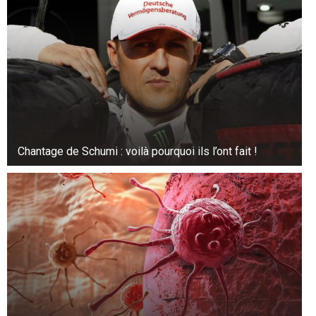
Beaucoup sont surpris d’apprendre que la
présence de punaises de lit n’a rien à voir avec le
niveau de propreté de l’hôtel. Ces insectes
voyagent avec les personnes, se cachant dans
les vêtements, les sacs et les valises, puis
infestant les matelas, les meubles et les tapis.
Par conséquent, même les hôtels haut de
gamme ne sont pas à l’abri de tels incidents.
Chantage de Schumi : voilà pourquoi ils l’ont fait !
Pendant que votre valise est dans la salle de
bain, vous pouvez inspecter la chambre en toute
sécurité afin de déceler d’éventuels signes
d’infestation : petites taches sombres, exuvies
d’insectes ou punaises de lit elles-mêmes.
L’opération ne prend que quelques minutes,
mais de nombreux voyageurs estiment que
cette simple précaution peut leur éviter des