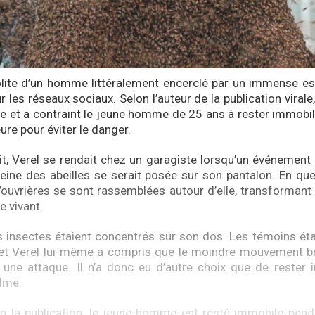
solite d’un homme littéralement encerclé par un immense es
r les réseaux sociaux. Selon l’auteur de la publication virale, 
de et a contraint le jeune homme de 25 ans à rester immobi
re pour éviter le danger.
cit, Verel se rendait chez un garagiste lorsqu’un événement 
reine des abeilles se serait posée sur son pantalon. En que
d’ouvrières se sont rassemblées autour d’elle, transforman
e vivant.
s insectes étaient concentrés sur son dos. Les témoins éta
 et Verel lui-même a compris que le moindre mouvement br
une attaque. Il n’a donc eu d’autre choix que de rester 
lme.
n la publication, le jeune homme est resté immobile pend