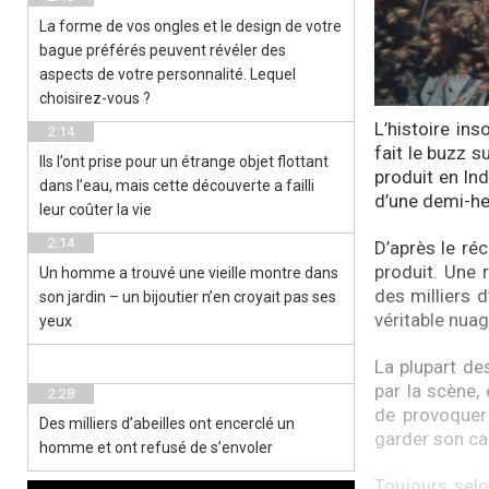
La forme de vos ongles et le design de votre
bague préférés peuvent révéler des
aspects de votre personnalité. Lequel
choisirez-vous ?
L’histoire in
2:14
fait le buzz su
Ils l’ont prise pour un étrange objet flottant
produit en In
dans l’eau, mais cette découverte a failli
d’une demi-heu
leur coûter la vie
2:14
D’après le ré
produit. Une 
Un homme a trouvé une vieille montre dans
des milliers 
son jardin – un bijoutier n’en croyait pas ses
véritable nuag
yeux
La plupart de
par la scène,
2:28
de provoquer 
Des milliers d’abeilles ont encerclé un
garder son ca
homme et ont refusé de s’envoler
Toujours selo