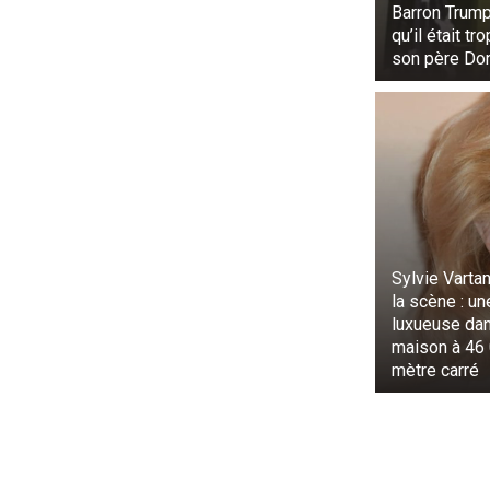
Barron Trump
qu’il était tr
son père Do
Le billet qua
d’urgence. L’
d’activité des
L’histoire e
internautes o
ne serait pas
plaisanté en d
se poser éta
Sylvie Vartan
pendant 30 m
la scène : un
d’expliquer l
luxueuse da
maison à 46 
leurs migrat
mètre carré
véritable épre