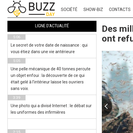
SOCIÉTÉ
SHOW-BIZ
CONTACTS
LIGNE D'ACTUALITÉ
Des mil
ont ref
5:06
Le secret de votre date de naissance : qui
vous étiez dans une vie antérieure
5:05
Une pelle mécanique de 40 tonnes percute
un objet enfoui : la découverte de ce qui
était gelé à l’intérieur laisse les ouvriers
sans voix.
3:39
Une photo qui a divisé Internet : le débat sur
les uniformes des infirmières
2:15