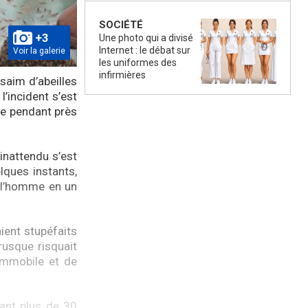
SOCIÉTÉ
+3
Une photo qui a divisé
Internet : le débat sur
Voir la galerie
les uniformes des
infirmières
saim d’abeilles
l’incident s’est
le pendant près
inattendu s’est
lques instants,
t l’homme en un
ient stupéfaits
usque risquait
immobile et de
ant plus de 30