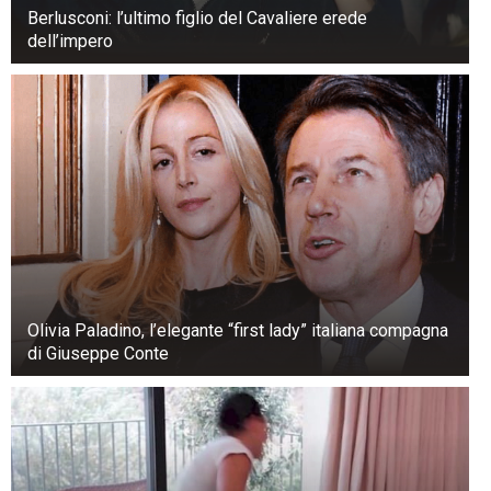
Berlusconi: l’ultimo figlio del Cavaliere erede
dell’impero
Olivia Paladino, l’elegante “first lady” italiana compagna
di Giuseppe Conte
Da circa 20 anni Enrica vive con la figlia
Verdiana, che porta il cognome della madre
anziché quello del padre.