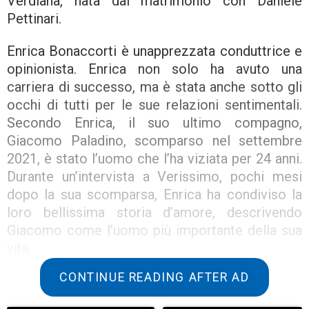
Verdiana, nata dal matrimonio con Daniele
Pettinari.
Enrica Bonaccorti è unapprezzata conduttrice e
opinionista. Enrica non solo ha avuto una
carriera di successo, ma è stata anche sotto gli
occhi di tutti per le sue relazioni sentimentali.
Secondo Enrica, il suo ultimo compagno,
Giacomo Paladino, scomparso nel settembre
2021, è stato l’uomo che l’ha viziata per 24 anni.
Durante un’intervista a Verissimo, pochi mesi
dopo la sua scomparsa, Enrica ha condiviso la
loro bellissima storia d’amore, descrivendo
Giacomo come l’uomo più importante della sua
vita.
CONTINUE READING AFTER AD
Anche se non l’ha mai sposato, era il compagno
perfetto. Era la persona che sognava di