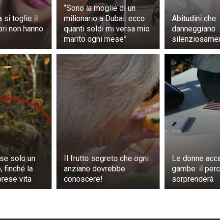
“Sono la moglie di un
si toglie il
milionario a Dubai: ecco
Abitudini che
tori non hanno
quanti soldi mi versa mio
danneggiano
marito ogni mese”
silenziosamen
se solo un
Il frutto segreto che ogni
Le donne acca
, finché la
anziano dovrebbe
gambe: il perc
prese vita
conoscere!
sorprenderà