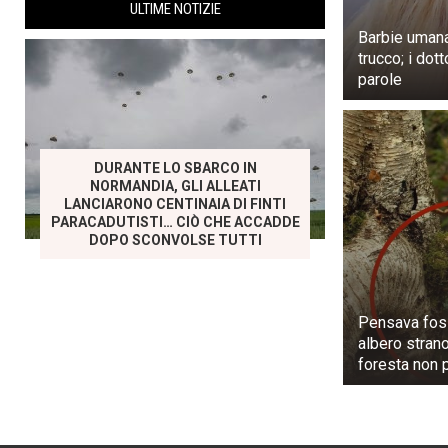
ULTIME NOTIZIE
Barbie umana 
trucco; i dot
parole
DURANTE LO SBARCO IN
NORMANDIA, GLI ALLEATI
LANCIARONO CENTINAIA DI FINTI
PARACADUTISTI… CIÒ CHE ACCADDE
DOPO SCONVOLSE TUTTI
Pensava fos
albero strano
foresta non 