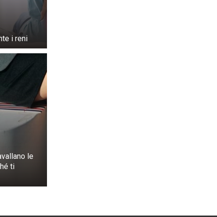
te i reni
vallano le
hé ti