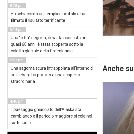
8:28 pm
Ha schiacciato un semplice brufolo e ha
filmato il risultato terrificante
5:14 pm
Una “città” segreta, rimasta nascosta per
quasi 60 anni, è stata scoperta sotto la
calotta glaciale della Groenlandia
5:07 pm
Anche su
Una sagoma scura intrappolata all’interno di
un iceberg ha portato a una scoperta
straordinaria
4:46 pm
Il paesaggio ghiacciato dell’Alaska sta
cambiando e il pericolo maggiore si cela nel
sottosuolo