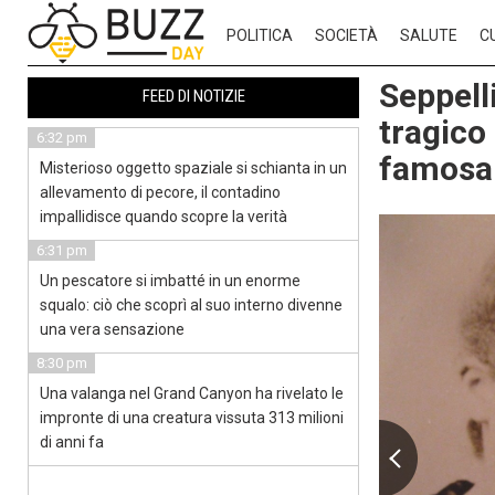
POLITICA
SOCIETÀ
SALUTE
C
Seppelli
FEED DI NOTIZIE
tragico
6:32 pm
famosa
Misterioso oggetto spaziale si schianta in un
allevamento di pecore, il contadino
impallidisce quando scopre la verità
6:31 pm
Un pescatore si imbatté in un enorme
squalo: ciò che scoprì al suo interno divenne
una vera sensazione
8:30 pm
Una valanga nel Grand Canyon ha rivelato le
impronte di una creatura vissuta 313 milioni
di anni fa