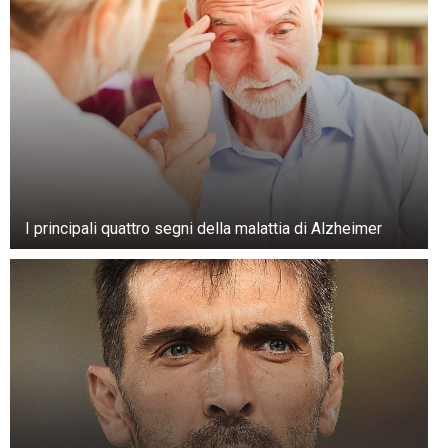
“È stato un processo graduale. A volte la
premiavo con dei dolcetti, ma nel complesso è
la natura dei gatti”, dice Corder. “Non hanno
bisogno di molta motivazione per arrampicarsi.”
I principali quattro segni della malattia di Alzheimer