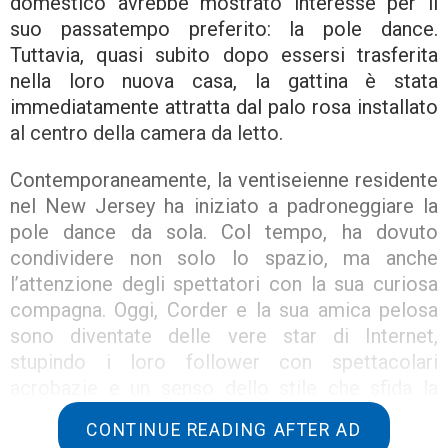
domestico avrebbe mostrato interesse per il
suo passatempo preferito: la pole dance.
Tuttavia, quasi subito dopo essersi trasferita
nella loro nuova casa, la gattina è stata
immediatamente attratta dal palo rosa installato
al centro della camera da letto.
Contemporaneamente, la ventiseienne residente
nel New Jersey ha iniziato a padroneggiare la
pole dance da sola. Col tempo, ha dovuto
condividere non solo lo spazio, ma anche
l’attenzione degli spettatori con la sua curiosa
compagna. Oggi, Corder e la sua amica pelosa
sono diventate delle vere star di Internet,
stupindo i loro follower con spettacolari
acrobazie e un senso dello stile che sfida la
gravità.
CONTINUE READING AFTER AD