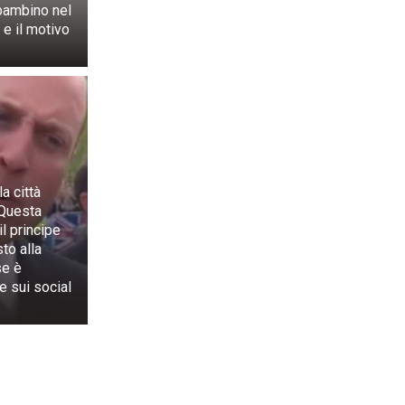
 bambino nel
 e il motivo
a città
 Questa
l principe
+3
to alla
Guarda la galleria
se è
le sui social