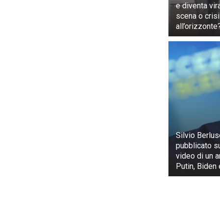
e diventa vir
scena o crisi
all’orizzonte
Silvio Berlus
pubblicato s
video di un 
Putin, Biden 