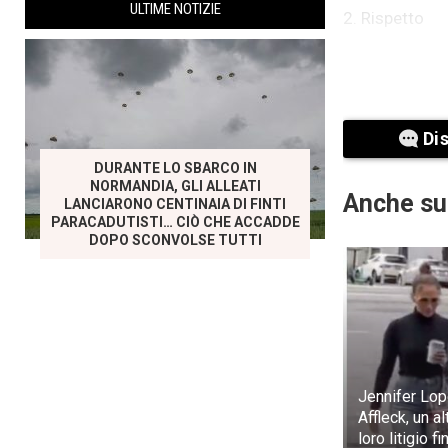
ULTIME NOTIZIE
2. Rispetto
Per molti uo
conversazioni 
che dimostrano
sue decision
Di
intendevi.
DURANTE LO SBARCO IN
NORMANDIA, GLI ALLEATI
Anche su
LANCIARONO CENTINAIA DI FINTI
PARACADUTISTI… CIÒ CHE ACCADDE
DOPO SCONVOLSE TUTTI
Jennifer Lo
Affleck, un a
loro litigio f