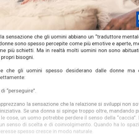
i la sensazione che gli uomini abbiano un “traduttore mental
Le donne sono spesso percepite come più emotive e aperte, me
me più schietti. Ma in realtà molti uomini non sono abitua
propri bisogni.
e che gli uomini spesso desiderano dalle donne ma 
rettamente:
 di “perseguire”.
pprezzano la sensazione che la relazione si sviluppi non sot
 iniziativa. Se una donna si spinge troppo oltre, mandando
le cose, un uomo potrebbe perdere il senso della “caccia”. N
 un senso di scelta e di coinvolgimento. Quando ha lo spaz
l’interesse spesso cresce in modo naturale.