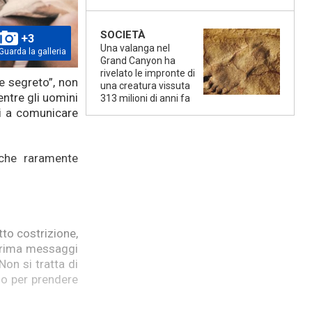
SOCIETÀ
+3
Una valanga nel
Guarda la galleria
Grand Canyon ha
rivelato le impronte di
e segreto”, non
una creatura vissuta
ntre gli uomini
313 milioni di anni fa
ti a comunicare
che raramente
to costrizione,
 prima messaggi
on si tratta di
io per prendere