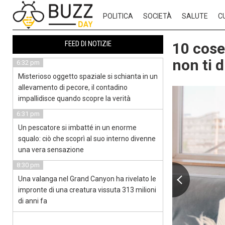
POLITICA
SOCIETÀ
SALUTE
C
FEED DI NOTIZIE
10 cose
non ti 
6:32 pm
Misterioso oggetto spaziale si schianta in un
allevamento di pecore, il contadino
impallidisce quando scopre la verità
6:31 pm
Un pescatore si imbatté in un enorme
squalo: ciò che scoprì al suo interno divenne
una vera sensazione
8:30 pm
Una valanga nel Grand Canyon ha rivelato le
impronte di una creatura vissuta 313 milioni
di anni fa