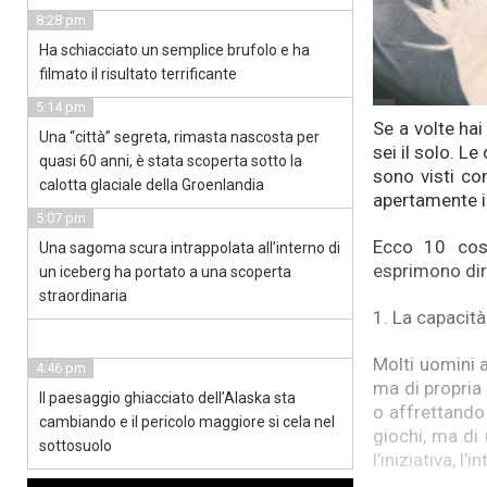
8:28 pm
Ha schiacciato un semplice brufolo e ha
filmato il risultato terrificante
5:14 pm
Se a volte ha
Una “città” segreta, rimasta nascosta per
sei il solo. 
quasi 60 anni, è stata scoperta sotto la
sono visti co
calotta glaciale della Groenlandia
apertamente i 
5:07 pm
Ecco 10 cos
Una sagoma scura intrappolata all’interno di
esprimono di
un iceberg ha portato a una scoperta
straordinaria
1. La capacità
Molti uomini a
4:46 pm
ma di propria
Il paesaggio ghiacciato dell’Alaska sta
o affrettando 
cambiando e il pericolo maggiore si cela nel
giochi, ma di
sottosuolo
l’iniziativa, 