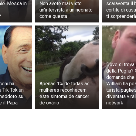
ale. Messa in
Non avete mai visto
scaraventa il
un’intervista a un neonato
cortile di casa
?
come questa
ti sorprenderà
Dove si trova l
della Puglia?
domanda che i
coni ha
Apenas 1% de todas as
William ha pos
u Tik Tok un
mulheres reconhecem
turista puglie
aneddoto su
este sintoma de câncer
diventata vira
e il Papa
de ovário
network