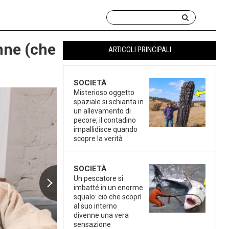
nne (che
ARTICOLI PRINCIPALI
SOCIETÀ
Misterioso oggetto
spaziale si schianta in
un allevamento di
pecore, il contadino
impallidisce quando
scopre la verità
SOCIETÀ
Un pescatore si
imbatté in un enorme
squalo: ciò che scoprì
al suo interno
divenne una vera
sensazione