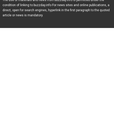
The use of materials and news from buzzday.info is permitted under the
condition of linking to buzzday.info For news sites and online publications, a
direct, open for search engines, hyperlink in the first paragraph to the quoted
article or news is mandatory.