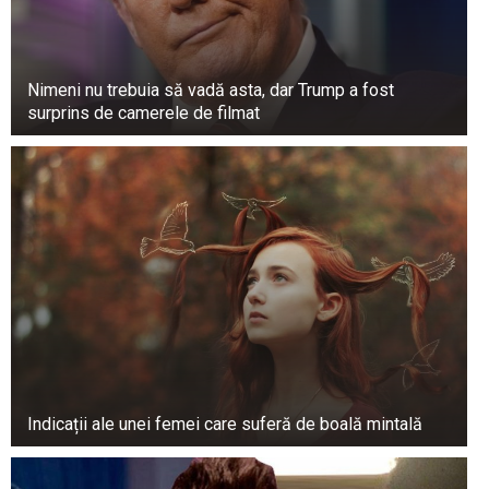
Nimeni nu trebuia să vadă asta, dar Trump a fost
surprins de camerele de filmat
Narcisa Suciu nu regretă că a început o relație
cu Daniel, care era căsătorit atunci cu Amalia,
pentru că nu ar fi existat Daria, fiica lor.
Indicații ale unei femei care suferă de boală mintală
“Amândoi, că adulți, ne-am dat seama că eram