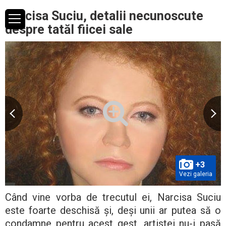
Narcisa Suciu, detalii necunoscute
despre tatăl fiicei sale
+3
Vezi galeria
Când vine vorba de trecutul ei, Narcisa Suciu
este foarte deschisă și, deși unii ar putea să o
condamne pentru acest gest, artistei nu-i pasă