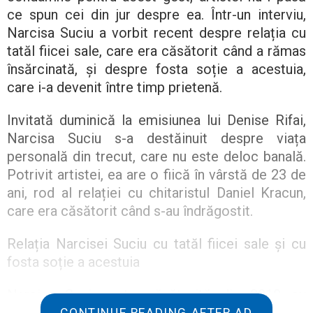
ce spun cei din jur despre ea. Într-un interviu,
Narcisa Suciu a vorbit recent despre relația cu
tatăl fiicei sale, care era căsătorit când a rămas
însărcinată, și despre fosta soție a acestuia,
care i-a devenit între timp prietenă.
Invitată duminică la emisiunea lui Denise Rifai,
Narcisa Suciu s-a destăinuit despre viața
personală din trecut, care nu este deloc banală.
Potrivit artistei, ea are o fiică în vârstă de 23 de
ani, rod al relației cu chitaristul Daniel Kracun,
care era căsătorit când s-au îndrăgostit.
Relația Narcisei Suciu cu tatăl fiicei sale și cu
fosta soție a acestuia
Narcisa Suciu este căsătorită din 2010 cu