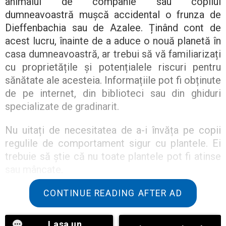
animalul de companie sau copilul
dumneavoastră mușcă accidental o frunza de
Dieffenbachia sau de Azalee. Ținând cont de
acest lucru, înainte de a aduce o nouă planetă în
casa dumneavoastră, ar trebui să vă familiarizați
cu proprietățile și potențialele riscuri pentru
sănătate ale acesteia. Informațiile pot fi obținute
de pe internet, din biblioteci sau din ghiduri
specializate de gradinarit.
Nu uitați de necesitatea de a-i învăța pe copii
regulile de comportament sigur cu plantele. Ei
trebuie să știe că nu toate plantele pot fi atinse
sau mâncate.
Cu toate acestea, chiar și amintindu-mi de toate
CONTINUE READING AFTER AD
aceste atenționări, ar trebui să renunțați doar
parțial la plantele de interior. Ele aduc unicitate
Lasa un