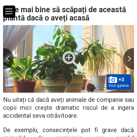
Este mai bine să scăpați de această
plantă dacă o aveți acasă
+3
Vezi galeria
Nu uitați că dacă aveți animale de companie sau
copii mici crește dramatic riscul de a ingera
accidental seva otrăvitoare.
De exemplu, consecințele pot fi grave dacă