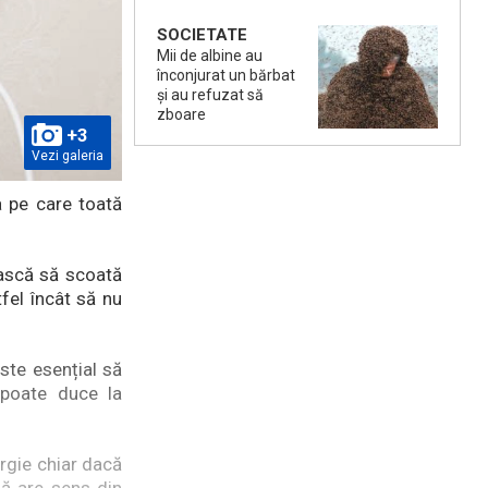
SOCIETATE
Mii de albine au
înconjurat un bărbat
și au refuzat să
zboare
+3
Vezi galeria
a pe care toată
ească să scoată
tfel încât să nu
Este esențial să
 poate duce la
rgie chiar dacă