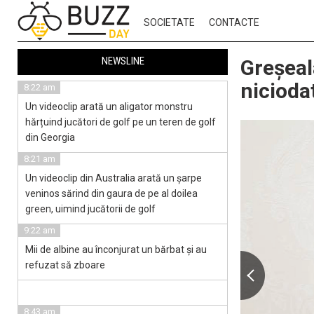
SOCIETATE
CONTACTE
NEWSLINE
Greșeal
nicioda
8:22 am
Un videoclip arată un aligator monstru
hărțuind jucători de golf pe un teren de golf
din Georgia
8:21 am
Un videoclip din Australia arată un șarpe
veninos sărind din gaura de pe al doilea
green, uimind jucătorii de golf
9:22 am
Mii de albine au înconjurat un bărbat și au
refuzat să zboare
8:43 am