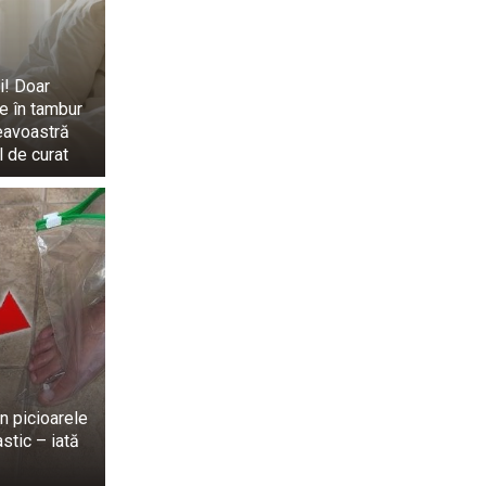
i! Doar
țe în tambur
eavoastră
l de curat
n picioarele
astic – iată