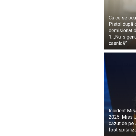
Cu ce se ocu
Pistol după 
demisionat d
1: „Nu-s gen
casnică”
Incident Mis
2025: Miss 
căzut de pe 
fost spitaliz