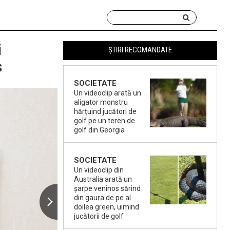
i
ȘTIRI RECOMANDATE
s
SOCIETATE
Un videoclip arată un
aligator monstru
hărțuind jucători de
golf pe un teren de
golf din Georgia
SOCIETATE
Un videoclip din
Australia arată un
șarpe veninos sărind
din gaura de pe al
doilea green, uimind
jucătorii de golf