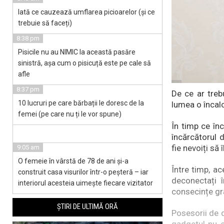
Iată ce cauzează umflarea picioarelor (și ce
trebuie să faceți)
8:38 pm
Pisicile nu au NIMIC la această pasăre
sinistră, așa cum o pisicuță este pe cale să
afle
8:37 pm
De ce ar treb
10 lucruri pe care bărbații le doresc de la
lumea o încal
femei (pe care nu ți le vor spune)
În timp ce în
încărcătorul d
fie nevoiți să 
9:05 am
O femeie în vârstă de 78 de ani și-a
Între timp, ac
construit casa visurilor într-o peșteră – iar
deconectați 
interiorul acesteia uimește fiecare vizitator
consecințe gr
ȘTIRI DE ULTIMĂ ORĂ
Posesorii de 