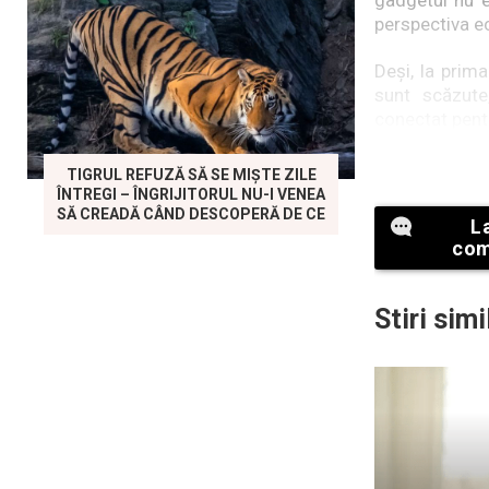
gadgetul nu e
perspectiva ec
Deși, la prim
sunt scăzute
conectat pent
De asemenea, t
TIGRUL REFUZĂ SĂ SE MIȘTE ZILE
riscul unui sc
ÎNTREGI – ÎNGRIJITORUL NU-I VENEA
un risc mic po
SĂ CREADĂ CÂND DESCOPERĂ DE CE
L
com
Stiri simi