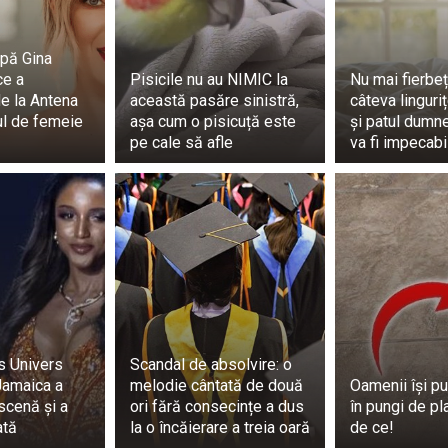
pă Gina
ce a
Pisicile nu au NIMIC la
Nu mai fierbeț
e la Antena
această pasăre sinistră,
câteva linguri
ul de femeie
așa cum o pisicuță este
și patul dumn
pe cale să afle
va fi impecabi
s Univers
Scandal de absolvire: o
Jamaica a
melodie cântată de două
Oamenii își pu
scenă și a
ori fără consecințe a dus
în pungi de pl
ată
la o încăierare a treia oară
de ce!