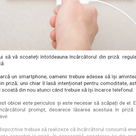
ui să vă scoateți întotdeauna încărcătorul din priză: regul
că
carcă un smartphone, oamenii trebuie adesea să își amint
in priză; unii chiar îl lasă intenționat pentru comoditate, as
îl scoată din nou atunci când trebuie să își încarce telefonul.
est obicei este periculos și este necesar să scăpați de el. 
încărcătorul prompt, deoarece lăsarea acestuia în priză
ave.
dispozitive trebuie să realizeze că încărcătorul consumă ene