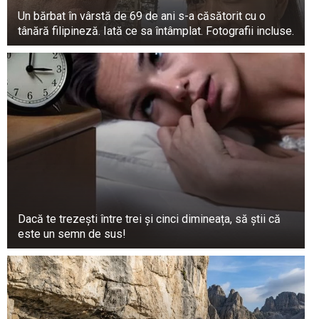
Un bărbat în vârstă de 69 de ani s-a căsătorit cu o
tânără filipineză. Iată ce sa întâmplat. Fotografii incluse.
Dacă te trezești între trei și cinci dimineața, să știi că
este un semn de sus!
La un moment dat, ea a vorbit despre modul în
care relația ei cu tatăl ei s-a schimbat în timp.
„A avut o viață insensibilă”. A ținut mereu
spatele drept și a vrut să fie un model pentru noi,