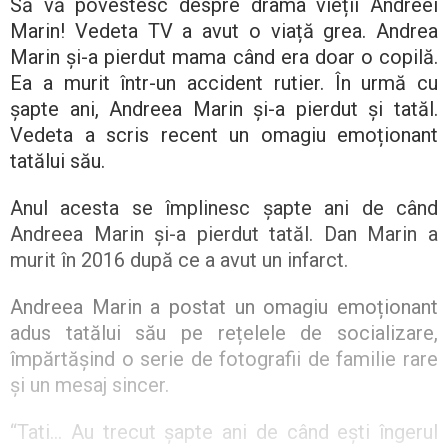
Să vă povestesc despre drama vieții Andreei
Marin! Vedeta TV a avut o viață grea. Andrea
Marin și-a pierdut mama când era doar o copilă.
Ea a murit într-un accident rutier. În urmă cu
șapte ani, Andreea Marin și-a pierdut și tatăl.
Vedeta a scris recent un omagiu emoționant
tatălui său.
Anul acesta se împlinesc șapte ani de când
Andreea Marin și-a pierdut tatăl. Dan Marin a
murit în 2016 după ce a avut un infarct.
Andreea Marin a postat un omagiu emoționant
adus tatălui său pe rețelele de socializare,
împărtășind o serie de fotografii de familie rare
și un mesaj sincer.
“Tati… Au trecut șapte ani de când ești îngerul