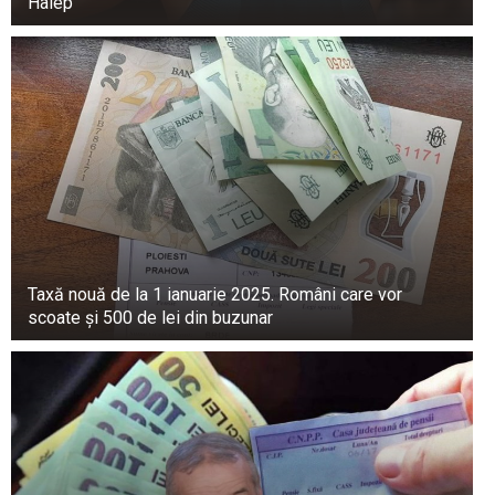
noastră și jumătate în autobuzul care ne-a lovit.
Halep
Eram bine, dar mama era bolnavă. . Nu putea
vorbi O coastă ruptă i-a străpuns inima”, a spus
Andreea Marin la un moment dat.
Taxă nouă de la 1 ianuarie 2025. Români care vor
scoate și 500 de lei din buzunar