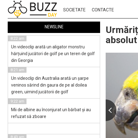
SOCIETATE
CONTACTE
NEWSLINE
Urmăriț
absolut
8:22 am
Un videoclip arată un aligator monstru
hărțuind jucători de golf pe un teren de golf
din Georgia
8:21 am
Un videoclip din Australia arată un șarpe
veninos sărind din gaura de pe al doilea
green, uimind jucătorii de golf
9:22 am
Mii de albine au înconjurat un bărbat și au
refuzat să zboare
8:43 am