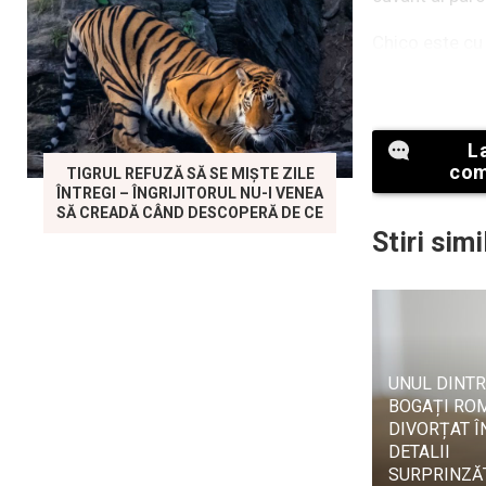
Chico este cu 
un talent uni
„Crazy” de Gna
L
com
TIGRUL REFUZĂ SĂ SE MIȘTE ZILE
ÎNTREGI – ÎNGRIJITORUL NU-I VENEA
SĂ CREADĂ CÂND DESCOPERĂ DE CE
Stiri simi
UNUL DINTR
BOGAȚI ROM
DIVORȚAT Î
Videoclipuril
DETALII
străinătate, ia
SURPRINZĂ