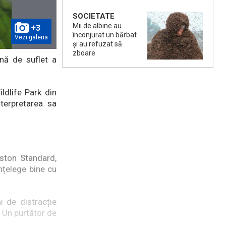
SOCIETATE
Mii de albine au
+3
înconjurat un bărbat
Vezi galeria
și au refuzat să
zboare
ină de suflet a
ldlife Park din
nterpretarea sa
oston Standard,
nțelege bine cu
 de distracție
! Un purtător de