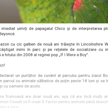
imediat uimiți de papagalul Chico și de interpretarea pl
 Beyoncé.
zon cu cic galben de nouă ani trăiește în Lincolnshire Wi
âștigat inimi în parc și pe rețelele de socializare cu i
a hitului din 2008 al reginei pop „If I Were a Boy”.
zi!
clarat un purtător de cuvânt al parcului pentru ziarul B
n parcul cu animale sălbatice de puțin peste 18 luni și se î
i și cu oamenii de acolo.
re frumoasă are doar nouă ani, așa că are încă mulți ani
Bymon Cowell va fi creat X Factor pentru animale până atunci
ului a spus: