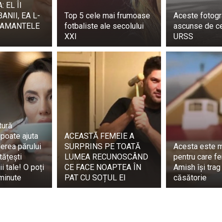
 EL ÎI
NII, EA L-
Top 5 cele mai frumoase
Aceste fotogra
sunt doar uimiți, ci sunt captivați. Un fan a împărtășit 
 AMANTELE
fotbaliste ale secolului
ascunse de c
nt total uluit de el. L-am văzut ieri și am fost imediat im
XXI
URSS
n băiat bun și apoi a început să cânte. Am fost uluit.”
ă 2020.” „Este oficial”, a postat un comentator pe Instagra
rformed an amazing Beyonce song and got a huge 
com/Gk90rgXPky
(@Life1sWeird)
December 14, 2023
tură
 poate ajuta
ACEASTĂ FEMEIE A
erea părului
SURPRINS PE TOATĂ
Acesta este m
tățești
LUMEA RECUNOSCÂND
pentru care f
i tale! O poți
CE FACE NOAPTEA ÎN
Amish își trag
 minute
PAT CU SOȚUL EI
căsătorie