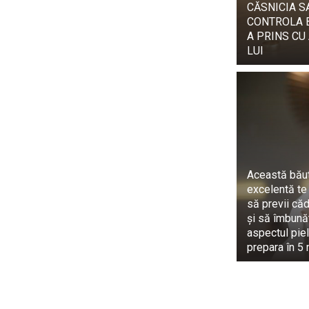
CĂSNICIA SA:
CONTROLA BA
Fanii săi nu 
A PRINS CU
Facebook: „Su
LUI
spus că este u
„Chico salveaz
A parrot pe
pic.twitter.
— Life Is Weird 
Această bău
excelentă te
să previi căd
și să îmbună
aspectul pieli
prepara în 5