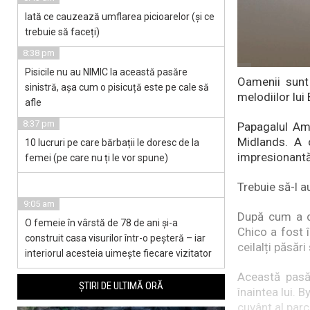
Iată ce cauzează umflarea picioarelor (și ce
trebuie să faceți)
8:38 pm
Pisicile nu au NIMIC la această pasăre
Oamenii sunt 
sinistră, așa cum o pisicuță este pe cale să
melodiilor lui
afle
8:37 pm
Papagalul Ama
Midlands. A c
10 lucruri pe care bărbații le doresc de la
impresionantă 
femei (pe care nu ți le vor spune)
Trebuie să-l au
9:05 am
După cum a de
O femeie în vârstă de 78 de ani și-a
Chico a fost î
construit casa visurilor într-o peșteră – iar
ceilalți păsăr
interiorul acesteia uimește fiecare vizitator
Această pasă
ȘTIRI DE ULTIMĂ ORĂ
înaintea lui. 
cuvânt al parc