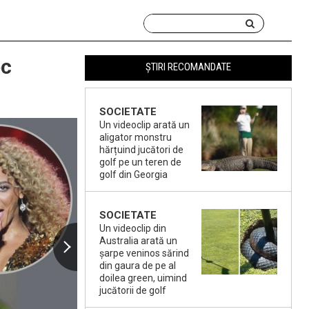
ec
ȘTIRI RECOMANDATE
SOCIETATE
Un videoclip arată un
aligator monstru
hărțuind jucători de
golf pe un teren de
golf din Georgia
SOCIETATE
Un videoclip din
Australia arată un
șarpe veninos sărind
din gaura de pe al
doilea green, uimind
jucătorii de golf