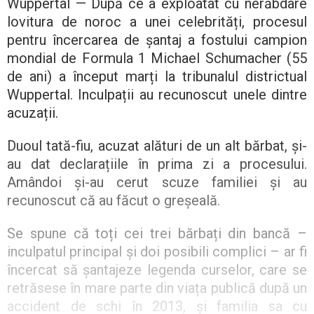
Wuppertal — După ce a exploatat cu nerăbdare
lovitura de noroc a unei celebrități, procesul
pentru încercarea de șantaj a fostului campion
mondial de Formula 1 Michael Schumacher (55
de ani) a început marți la tribunalul districtual
Wuppertal. Inculpații au recunoscut unele dintre
acuzații.
Duoul tată-fiu, acuzat alături de un alt bărbat, și-
au dat declarațiile în prima zi a procesului.
Amândoi și-au cerut scuze familiei și au
recunoscut că au făcut o greșeală.
Se spune că toți cei trei bărbați din bancă –
inculpatul principal și doi posibili complici – ar fi
încercat să șantajeze legenda curselor, care se
retrăsese în mare parte din viața publică după un
accident de schi în 2013, și familia sa cu