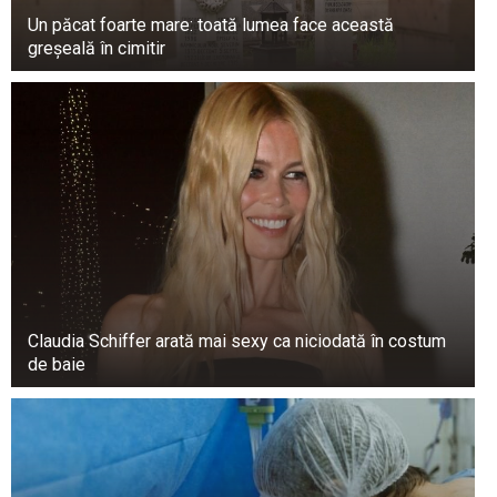
spus că este responsabil doar pentru un hard
Un păcat foarte mare: toată lumea face această
disk care a fost ulterior deplasat sub
greșeală în cimitir
supravegherea sa. Cu toate acestea, trebuia să
afle unde era.
Claudia Schiffer arată mai sexy ca niciodată în costum
de baie