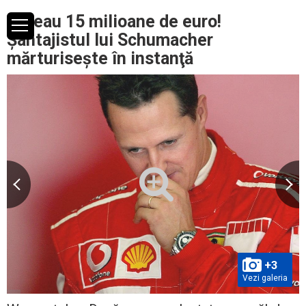
Cereau 15 milioane de euro!
Şantajistul lui Schumacher
mărturiseşte în instanţă
+3
Vezi galeria