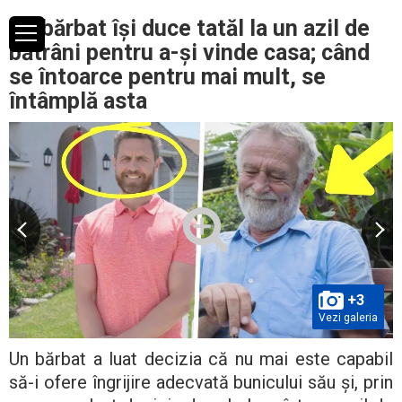
Un bărbat își duce tatăl la un azil de
bătrâni pentru a-și vinde casa; când
se întoarce pentru mai mult, se
întâmplă asta
+3
Vezi galeria
Un bărbat a luat decizia că nu mai este capabil
să-i ofere îngrijire adecvată bunicului său și, prin