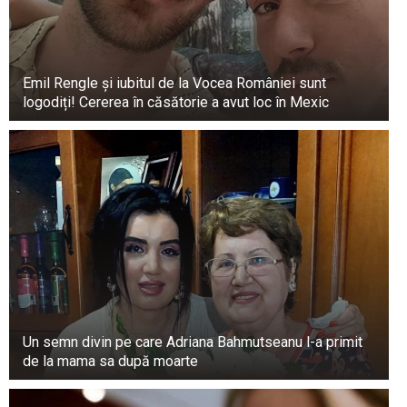
vitală a vieții noastre și că ar trebui să li se
acorde respectul și considerația pe care le
merită.
Emil Rengle și iubitul de la Vocea României sunt
logodiți! Cererea în căsătorie a avut loc în Mexic
Un semn divin pe care Adriana Bahmutseanu l-a primit
de la mama sa după moarte