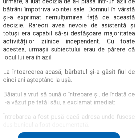
urmare, a luat decizia de a-l plasa într-un azil de
bătrâni împotriva voinței sale. Domnul în vârstă
și-a exprimat nemulțumirea față de această
decizie. Rareori avea nevoie de asistență și
totuși era capabil să-și desfășoare majoritatea
activităților zilnice independent. Cu toate
acestea, urmașii subiectului erau de părere că
locul lui era în azil.
La întoarcerea acasă, bărbatul și-a găsit fiul de
cinci ani așteptând la ușă.
Băiatul a vrut să pună o întrebare și, de îndată ce
l-a văzut pe tatăl său, a exclamat imediat:
Întrebarea a fost pusă dacă adresa unde fusese
dus bunicul a fost documentată.