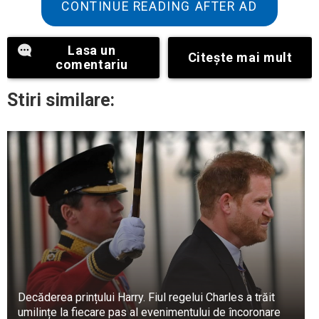
Bărbatul a răspuns: Scopul vizitei nu este clar.
CONTINUE READING AFTER AD
Băiatul a răspuns apoi: „Este imperativ să fiu
Lasa un
conștient de destinația la care vă duc, având în
Citeşte mai mult
comentariu
vedere vârsta dumneavoastră înaintată.”
Stiri similare:
Decăderea prințului Harry. Fiul regelui Charles a trăit
umilințe la fiecare pas al evenimentului de încoronare