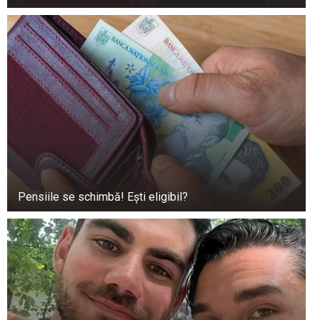
Bărbatul nu a putut înțelege informațiile auditive
pe care le primise. El a recunoscut că acțiunile
sale ar crea un precedent pentru urmașii săi și
că, în viitor, ar putea fi supus unui tratament
similar.
Pensiile se schimbă! Ești eligibil?
Este imperativ să recunoaștem influența
profundă pe care o au adulții în modelarea
percepțiilor copiilor despre îmbătrânire și
persoanele în vârstă. Prin urmare, este esențial
să le insuflăm copiilor înțelegerea faptului că
persoanele în vârstă constituie o componentă