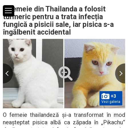
O femeie din Thailanda a folosit
turmeric pentru a trata infecția
fungică a pisicii sale, iar pisica s-a
îngălbenit accidental
+3
Vezi galeria
O femeie thailandeză și-a transformat în mod
neașteptat pisica albă ca zăpada în „Pikachu”