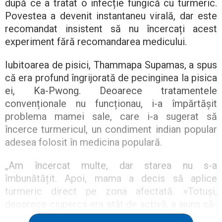
după ce a tratat o infecție fungică cu turmeric.
Povestea a devenit instantaneu virală, dar este
recomandat insistent să nu încercați acest
experiment fără recomandarea medicului.
Iubitoarea de pisici, Thammapa Supamas, a spus
că era profund îngrijorată de pecinginea la pisica
ei, Ka-Pwong. Deoarece tratamentele
convenționale nu funcționau, i-a împărtășit
problema mamei sale, care i-a sugerat să
încerce turmericul, un condiment indian popular
adesea folosit în medicina populară.
„Am încercat multe, dar starea nu s-a
îmbunătățit. Apoi, mama a decis să aplice
turmeric direct pe zona afectată. «Totuși,
deoarece ciuperca era atât de activă, a ajuns să-
i trateze întreaga blană pentru a preveni