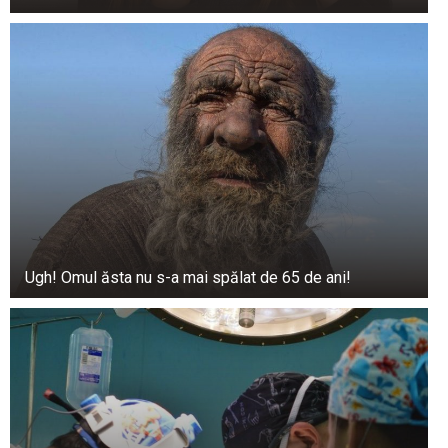
această metodă nu trebuie utilizată fără sfatul
unui medic veterinar. Supamas speră că, în
câteva luni, culoarea va reveni treptat la starea
inițială pe măsură ce blana se reînnoiește și
crește la loc. Femeia a postat fotografii cu
«incidentul galben» pe rețelele de socializare și…
Au devenit rapid virale, acumulând mii de reacții.
Utilizatorii au glumit că Ka-Pwong devenise o
copie perfectă a lui Pikachu. Supamas a adăugat
chiar și câteva detalii grafice fotografiilor,
Ugh! Omul ăsta nu s-a mai spălat de 65 de ani!
sporind asemănarea.