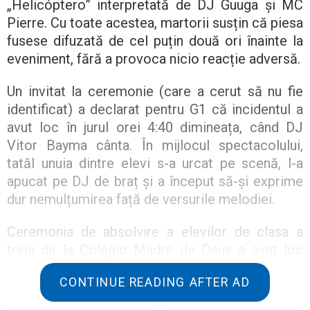
„Helicóptero” interpretată de DJ Guuga și MC
Pierre. Cu toate acestea, martorii susțin că piesa
fusese difuzată de cel puțin două ori înainte la
eveniment, fără a provoca nicio reacție adversă.
Un invitat la ceremonie (care a cerut să nu fie
identificat) a declarat pentru G1 că incidentul a
avut loc în jurul orei 4:40 dimineața, când DJ
Vitor Bayma cânta. În mijlocul spectacolului,
tatăl unuia dintre elevi s-a urcat pe scenă, l-a
apucat pe DJ de braț și a început să-și exprime
dur nemulțumirea față de versurile melodiei.
Ceremonia de absolvire a elevilor de clasa a
treia de la Colégio Madre de Deus a avut loc
sâmbătă seara (13) la sala de concerte Classic
CONTINUE READING AFTER AD
Hall din Olinda. Potrivit martorilor oculari, în
timpul spectacolului, adolescenți au urcat pe