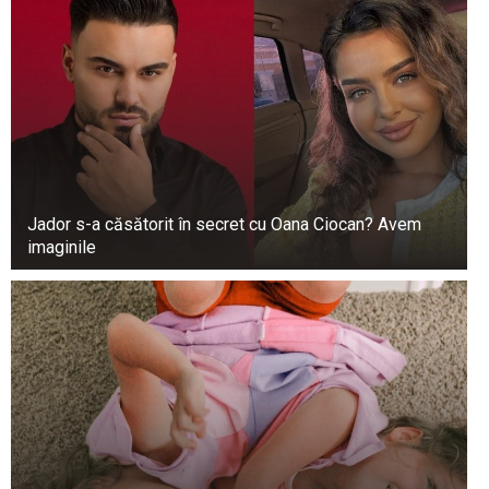
intoxicația bărbatului”, a spus martorul.
După ce DJ-ul Vitor Bayma a oprit muzica, cei
prezenți au observat că intervenția părinților lor
a perturbat spectacolul. Acesta a fost punctul de
plecare al conflictului. Potrivit martorilor oculari,
situația a escaladat când tatăl a încercat să-l dea
afară pe DJ de la eveniment.
Jador s-a căsătorit în secret cu Oana Ciocan? Avem
imaginile