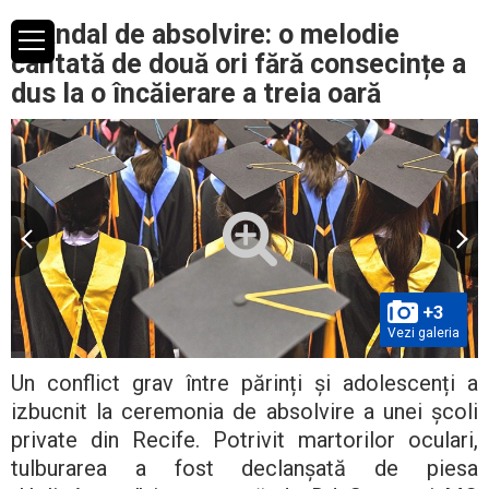
Scandal de absolvire: o melodie
cântată de două ori fără consecințe a
dus la o încăierare a treia oară
+3
Vezi galeria
Un conflict grav între părinți și adolescenți a
izbucnit la ceremonia de absolvire a unei școli
private din Recife. Potrivit martorilor oculari,
tulburarea a fost declanșată de piesa