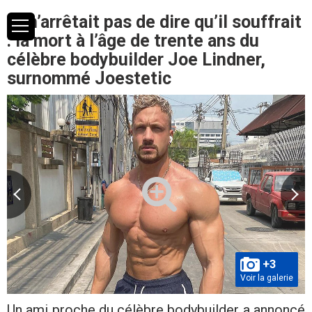
“Il n’arrêtait pas de dire qu’il souffrait
: la mort à l’âge de trente ans du
célèbre bodybuilder Joe Lindner,
surnommé Joestetic
+3
Voir la galerie
Un ami proche du célèbre bodybuilder a annoncé