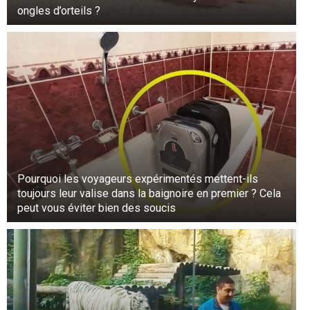
ongles d’orteils ?
Elle ajoute qu’il s’efforçait de poster des
messages et de répondre aux commentaires de
ses abonnés pour leur remonter le moral.
Pourquoi les voyageurs expérimentés mettent-ils
toujours leur valise dans la baignoire en premier ? Cela
peut vous éviter bien des soucis