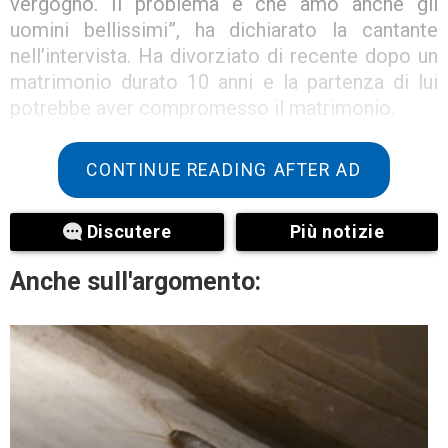
vergogno. Il problema è che amo anche gli
uomini bellissimi”, ha dichiarato la cantante
nell’intervista. Ha divorziato di recente dopo un
matrimonio durato 10 anni e la partenza di lui
potrebbe aver compromesso il matrimonio.
CONTINUE READING AFTER AD
Discutere
Più notizie
Anche sull'argomento: