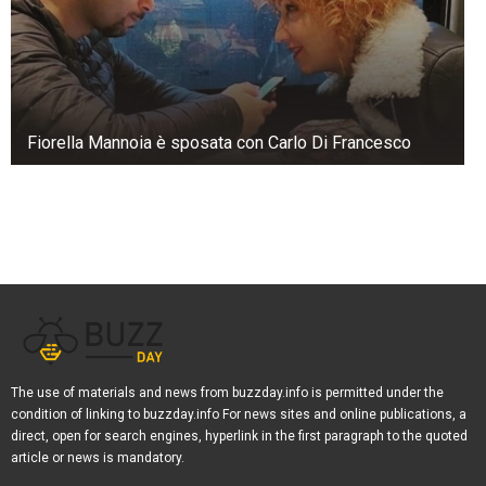
La carne è anche una fonte di nutrienti
essenziali, ma se consumata in eccesso può
aumentare il rischio di cancro e altre malattie. È
bene limitare la carne rossa a 500 grammi (di
prodotto cotto) alla settimana ed evitare le
Fiorella Mannoia è sposata con Carlo Di Francesco
carni lavorate.
The use of materials and news from buzzday.info is permitted under the
condition of linking to buzzday.info For news sites and online publications, a
direct, open for search engines, hyperlink in the first paragraph to the quoted
article or news is mandatory.