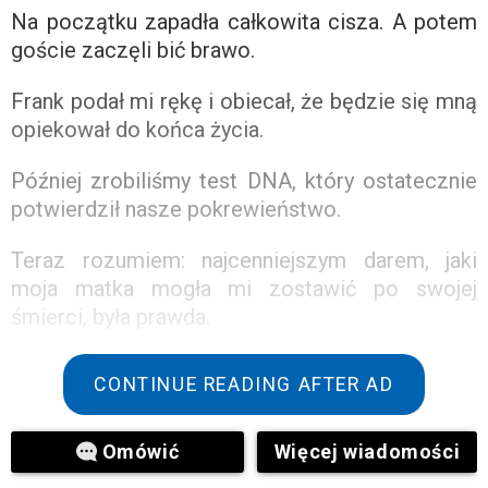
Na początku zapadła całkowita cisza. A potem
goście zaczęli bić brawo.
Frank podał mi rękę i obiecał, że będzie się mną
opiekował do końca życia.
Później zrobiliśmy test DNA, który ostatecznie
potwierdził nasze pokrewieństwo.
Teraz rozumiem: najcenniejszym darem, jaki
moja matka mogła mi zostawić po swojej
śmierci, była prawda.
CONTINUE READING AFTER AD
Omówić
Więcej wiadomości