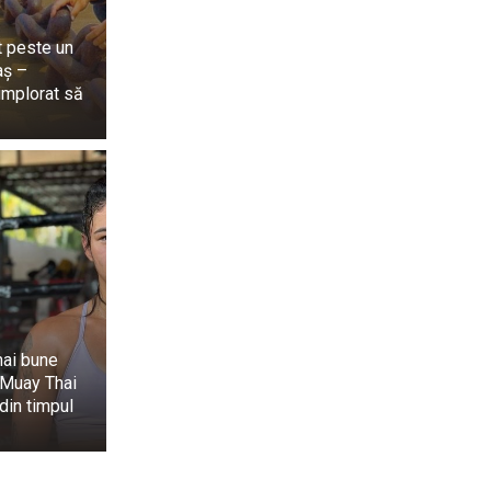
t peste un
iaș –
 implorat să
mai bune
 Muay Thai
din timpul