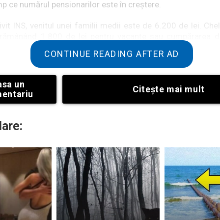
mp ce numărul pensionarilor este în creștere.
rivit INS, venitul unei familii medii este de 6.200 de lei. Chel
, rămânând 1.800 de lei pentru vacanțe sau cumpărarea d
033 s-ar putea dovedi dificil pentru români din punct de ved
CONTINUE READING AFTER AD
nsionarii folosesc cupoane pentru tratament în sanatorii.
asa un
Citeşte mai mult
tru centrele de tratament balnear care oferă tratamente b
entariu
poziția pensionarilor. CNPP a anunțat distribuirea tichetelor d
lare: