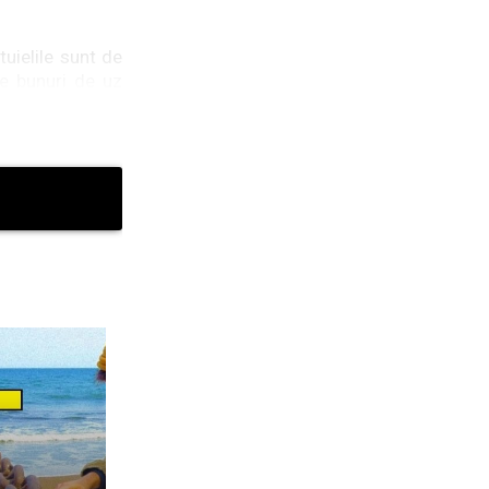
tuielile sunt de
e bunuri de uz
ere financiar.
alneare sunt în
in seria 9.