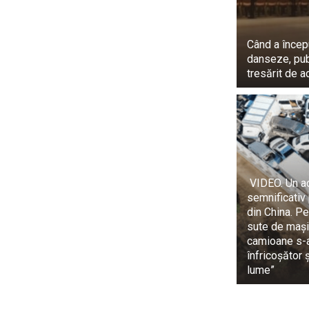
Când a încep
danseze, pub
tresărit de a
VIDEO. Un a
semnificativ
din China. P
sute de mași
camioane s-au
înfricoșător ș
lume”