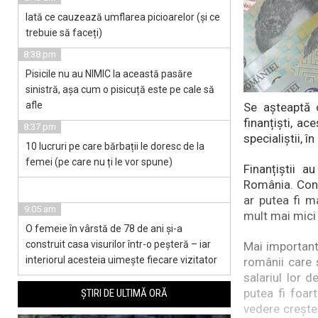
Iată ce cauzează umflarea picioarelor (și ce
trebuie să faceți)
8:38 pm
Pisicile nu au NIMIC la această pasăre
sinistră, așa cum o pisicuță este pe cale să
afle
Se așteaptă o
finanțiști, ac
8:37 pm
specialiștii, 
10 lucruri pe care bărbații le doresc de la
femei (pe care nu ți le vor spune)
Finanțiștii 
România. Conc
ar putea fi ma
9:05 am
mult mai mici
O femeie în vârstă de 78 de ani și-a
construit casa visurilor într-o peșteră – iar
Mai important,
interiorul acesteia uimește fiecare vizitator
românii care 
salariul lor 
putea fi foar
ȘTIRI DE ULTIMĂ ORĂ
vedere creșter