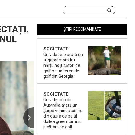
ECTAȚI.
ȘTIRI RECOMANDATE
ANUL
SOCIETATE
Un videoclip arată un
aligator monstru
hărțuind jucători de
golf pe un teren de
golf din Georgia
SOCIETATE
Un videoclip din
Australia arată un
șarpe veninos sărind
din gaura de pe al
doilea green, uimind
jucătorii de golf