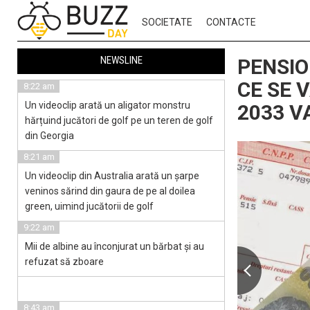
SOCIETATE
CONTACTE
NEWSLINE
PENSIO
CE SE 
8:22 am
Un videoclip arată un aligator monstru
2033 V
hărțuind jucători de golf pe un teren de golf
din Georgia
8:21 am
Un videoclip din Australia arată un șarpe
veninos sărind din gaura de pe al doilea
green, uimind jucătorii de golf
9:22 am
Mii de albine au înconjurat un bărbat și au
refuzat să zboare
8:43 am