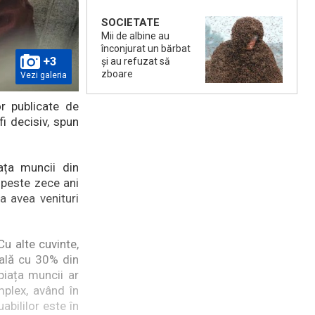
SOCIETATE
Mii de albine au
înconjurat un bărbat
+3
și au refuzat să
zboare
Vezi galeria
or publicate de
fi decisiv, spun
ața muncii din
 peste zece ani
ea avea venituri
u alte cuvinte,
gală cu 30% din
piața muncii ar
mplex, având în
bililor este în