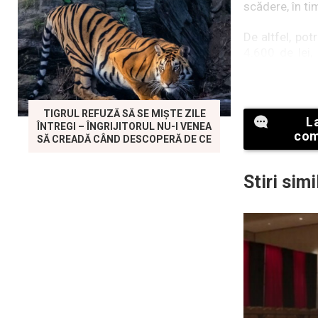
scădere, în ti
De altfel, pot
4.600 de lei
casnic. Anul 2
În prezent, pe
TIGRUL REFUZĂ SĂ SE MIȘTE ZILE
L
ÎNTREGI – ÎNGRIJITORUL NU-I VENEA
Cupoanele pen
com
SĂ CREADĂ CÂND DESCOPERĂ DE CE
prezent la dis
Stiri simi