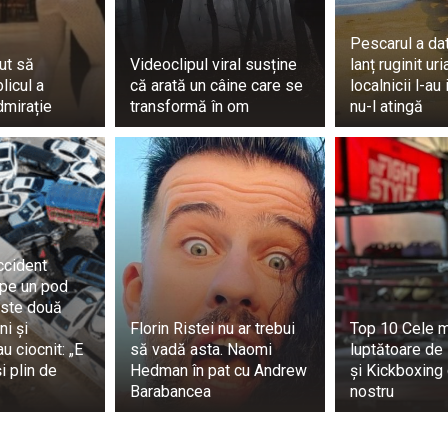
Pescarul a da
ut să
Videoclipul viral susține
lanț ruginit ur
licul a
că arată un câine care se
localnicii l-au
dmirație
transformă în om
nu-l atingă
ccident
 pe un pod
este două
ni și
Florin Ristei nu ar trebui
Top 10 Cele 
 ciocnit: „E
să vadă asta. Naomi
luptătoare de
i plin de
Hedman în pat cu Andrew
și Kickboxing 
Barabancea
nostru