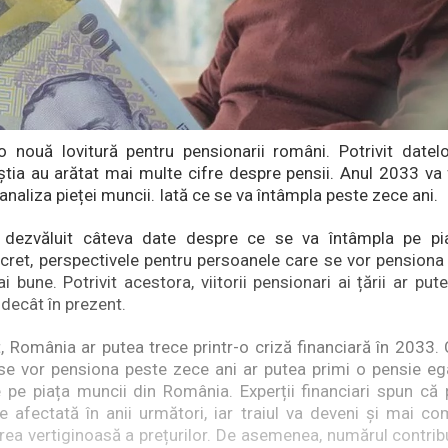
 nouă lovitură pentru pensionarii români. Potrivit datel
eștia au arătat mai multe cifre despre pensii. Anul 2033 va 
în analiza pieței muncii. Iată ce se va întâmpla peste zece ani.
au dezvăluit câteva date despre ce se va întâmpla pe pi
ret, perspectivele pentru persoanele care se vor pensiona
i bune. Potrivit acestora, viitorii pensionari ai țării ar put
 decât în prezent.
 România ar putea trece printr-o criză financiară în 2033. C
se vor pensiona peste zece ani ar putea primi o pensie e
de pe piața muncii din România. Experții financiari spun că 
te afectată în anii următori, iar traiul va deveni și mai co
ea vertiginoasă a prețurilor. De asemenea, numărul contribua