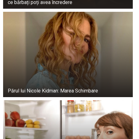
ce bărbați poți avea încredere
Cornel Palade și fiica sa Ada au o relație caldă
Părul lui Nicole Kidman: Marea Schimbare
excelentă, în ciuda faptului că aceasta se află în
Marea Britanie.
“Fiica mea, Ada, este bine; lucrează, aleargă și
este la Londra. Ea ar trebui să vină acasă în
această vară, dar trebuie să știu când anume.