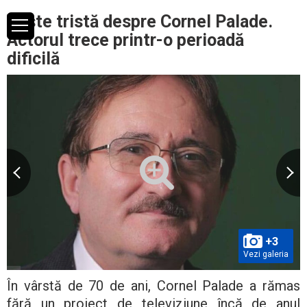
Veste tristă despre Cornel Paladе.
Actorul trece printr-o perioadă
dificilă
+3
Vezi galeria
În vârstă de 70 de ani, Cornel Palade a rămas
fără un proiect de televiziune încă de anul