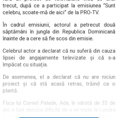
trecut, după ce a participat la emisiunea “Sunt
celebru, scoate-mă de aici” de la PRO-TV.
În cadrul emisiunii, actorul a petrecut două
săptămâni în jungla din Republica Dominicană
înainte de a cere să fie scos din emisie.
Celebrul actor a declarat că nu suferă din cauza
lipsei de angajamente televizate și că s-a
împăcat cu situația.
De asemenea, el a declarat că nu are niciun
proiect și că stă acasă retras, trăind ca o
plantă.
Fiica lui Cornel Palade, Ada, în vârstă de 33 de
ani, a luat decizia dificilă de a se muta la Londra
în urmă cu doi ani, în plină pandemie, în căutarea