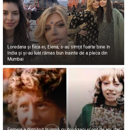
Loredana și fiica ei, Elena, s-au simțit foarte bine în
India și și-au luat rămas bun înainte de a pleca din
Mumbai
Femeia a dispărut în urmă cu douăzeci și opt de ani, dar