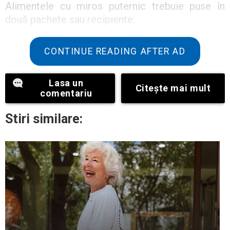
Alimentele cu miros puternic trebuie puse în
două pachete sau recipiente.
CONTINUE READING AFTER AD
Lasa un
Citeşte mai mult
comentariu
Stiri similare: