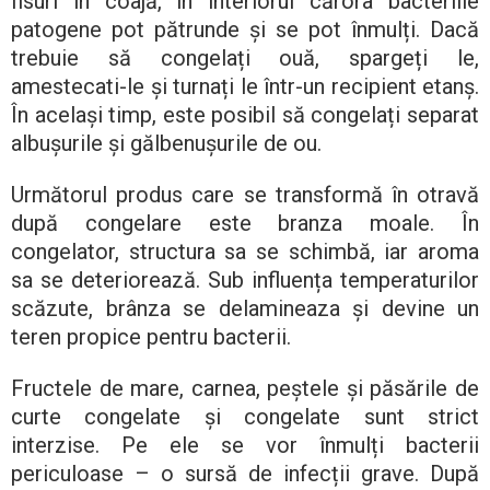
fisuri în coajă, în interiorul cărora bacteriile
patogene pot pătrunde și se pot înmulți. Dacă
trebuie să congelați ouă, spargeți le,
amestecati-le și turnați le într-un recipient etanș.
În același timp, este posibil să congelați separat
albușurile și gălbenușurile de ou.
Următorul produs care se transformă în otravă
după congelare este branza moale. În
congelator, structura sa se schimbă, iar aroma
sa se deteriorează. Sub influența temperaturilor
scăzute, brânza se delamineaza și devine un
teren propice pentru bacterii.
Fructele de mare, carnea, peștele și păsările de
curte congelate și congelate sunt strict
interzise. Pe ele se vor înmulți bacterii
periculoase – o sursă de infecții grave. După