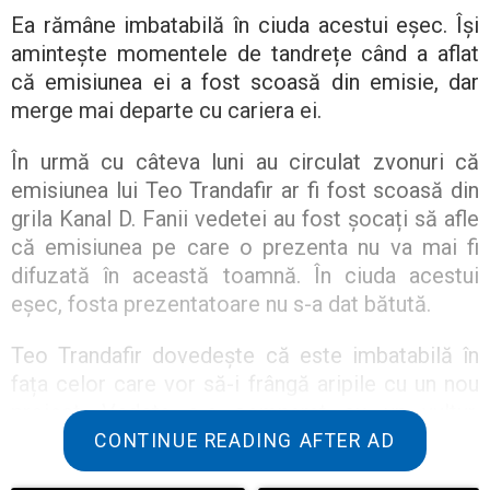
Ea rămâne imbatabilă în ciuda acestui eșec. Își
amintește momentele de tandrețe când a aflat
că emisiunea ei a fost scoasă din emisie, dar
merge mai departe cu cariera ei.
În urmă cu câteva luni au circulat zvonuri că
emisiunea lui Teo Trandafir ar fi fost scoasă din
grila Kanal D. Fanii vedetei au fost șocați să afle
că emisiunea pe care o prezenta nu va mai fi
difuzată în această toamnă. În ciuda acestui
eșec, fosta prezentatoare nu s-a dat bătută.
Teo Trandafir dovedește că este imbatabilă în
fața celor care vor să-i frângă aripile cu un nou
proiect. Vedeta s-a comparat cu un vultur,
spunând că acesta nu poate fi doborât.
CONTINUE READING AFTER AD