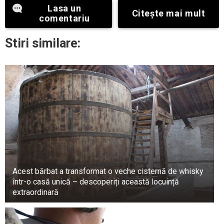
Ea este entuziasmată de actualul ei proiect și a
Lasa un
acceptat o colaborare la radio.
Citeşte mai mult
comentariu
Întreaga echipă de producție a emisiunii a fost
Stiri similare:
concediată, inclusiv fostul prezentator. Teo
Trandafir susține că încă nu a avut parte de
aspecte negative.
Acest bărbat a transformat o veche cisternă de whisky
într-o casă unică – descoperiți această locuință
extraordinară