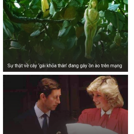
Sự thật về cây ‘gái khỏa thân’ đang gây ồn ào trên mạng