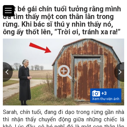
Một bé gái chín tuổi tưởng rằng mình
đã tìm thấy một con thằn lằn trong
rừng. Khi bác sĩ thú y nhìn thấy nó,
ông ấy thốt lên, “Trời ơi, tránh xa ra!”
+3
Xem thư viện ảnh
Sarah, chín tuổi, đang đi dạo trong rừng gần nhà
thì nhận thấy chuyển động giữa những chiếc lá
khô. Lúc đầu, cô bé nghĩ đó là một con thằn lằn