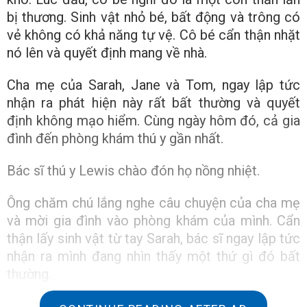
bị thương. Sinh vật nhỏ bé, bất động và trông có
vẻ không có khả năng tự vệ. Cô bé cẩn thận nhặt
nó lên và quyết định mang về nhà.
Cha mẹ của Sarah, Jane và Tom, ngay lập tức
nhận ra phát hiện này rất bất thường và quyết
định không mạo hiểm. Cùng ngày hôm đó, cả gia
đình đến phòng khám thú y gần nhất.
Bác sĩ thú y Lewis chào đón họ nồng nhiệt.
Ông chăm chú lắng nghe câu chuyện của cha mẹ
và mời gia đình vào phòng khám của mình. Cẩn
thận lấy sinh vật từ tay Sarah, bác sĩ ngay lập tức
nhận ra mình đang nhìn thấy một thứ gì đó bất
thường.
Sinh vật trông cổ xưa, như thể đến từ một thời