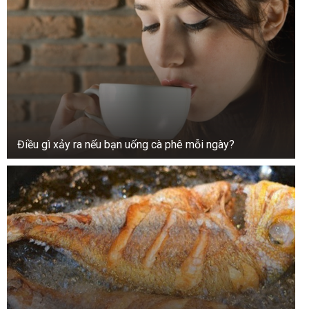
một loài được cho là đã tuyệt chủng.”
“Đó là một con khủng long con. Một con
velociraptor con.”
Những lời nói như đang lơ lửng trong không khí.
“Chắc chắn chứ?” Jane hỏi, giọng run run.
Điều gì xảy ra nếu bạn uống cà phê mỗi ngày?
“Hoàn toàn chắc chắn,” nhà khoa học gật đầu.
“Chúng tôi đã kiểm tra kỹ lưỡng mọi thứ.”
Các chuyên gia quyết định đưa sinh vật này vào
diện bảo vệ và tiếp tục nghiên cứu. Sarah nhớ
người bạn nhỏ của mình, nhưng biết rằng nó đã
an toàn.
“Con đã làm được một điều phi thường,” mẹ cô