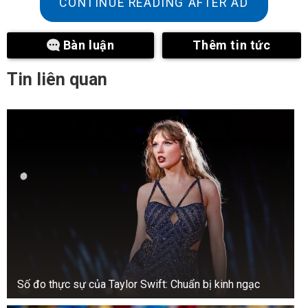
CONTINUE READING AFTER AD
đại khác. Cấu trúc của nó không phù hợp với bất
kỳ loài nào đã biết. Bác sĩ với lấy sách tham khảo
Bàn luận
Thêm tin tức
của mình và bắt đầu lật giở chúng một cách điên
cuồng. Một lúc sau, mặt ông tái mét. “Không thể
Tin liên quan
nào…” anh thì thầm.
Emily, trợ lý của bác sĩ, lắng nghe chăm chú.
Số đo thực sự của Taylor Swift: Chuẩn bị kinh ngạc