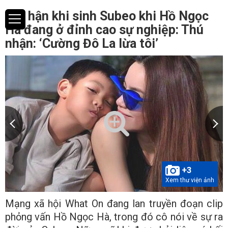
Hối hận khi sinh Subeo khi Hồ Ngọc
Hà đang ở đỉnh cao sự nghiệp: Thú
nhận: ‘Cường Đô La lừa tôi’
+3
Xem thư viện ảnh
Mạng xã hội What On đang lan truyền đoạn clip
phỏng vấn Hồ Ngọc Hà, trong đó cô nói về sự ra