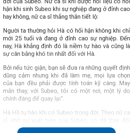
đời của Subeo. Nữ ca sĩ khi được hỏi liệu có hối
hận khi sinh Subeo khi sự nghiệp đang ở đỉnh cao
hay không, nữ ca sĩ thẳng thắn tiết lộ:
Người ta thường hỏi Hà có hối hận không khi chỉ
mới 25 tuổi và đang ở đỉnh cao sự nghiệp. Đến
nay, Hà khẳng định đó là niềm tự hào và cũng là
sự cân bằng khó tin nhất đối với Hà.
Bởi nếu tức giận, bạn sẽ đưa ra những quyết định
dũng cảm nhưng khi đã làm mẹ, mọi lựa chọn
của bạn đều phải được tính toán kỹ càng. May
mắn thay, với Subeo, tôi có một nơi, một lý do
chính đáng để quay lại”.
Hà Hồ tự hào khi có Subeo trong đời. Theo nữ ca
sĩ, nhờ sự xuất hiện của Subeo, cô đã thay đổi
nhiều hơn trước. Trước khi quyết định làm điều gì