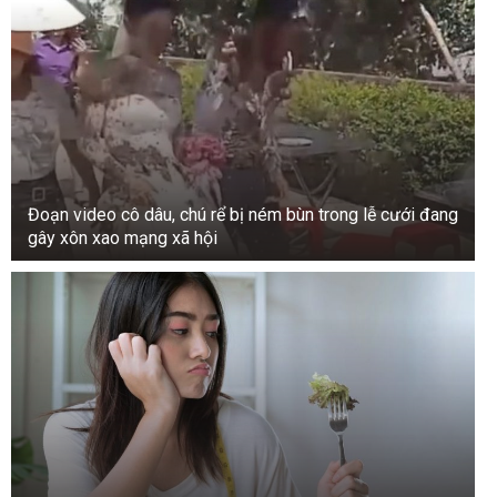
lưu diễn quảng bá cùng thương hiệu ở nhiều nơi.
Album tiếp theo của Hồ Ngọc Hà, Tìm lại giấc
mơ, được phát hành vào năm 2010, và nhiều dự
án nhỏ hơn cũng được phát hành vào năm 2011.
Cuối năm 2011, cô phát hành album thứ sáu,
Invincible, với đĩa đơn cùng tên.
Đoạn video cô dâu, chú rể bị ném bùn trong lễ cưới đang
gây xôn xao mạng xã hội