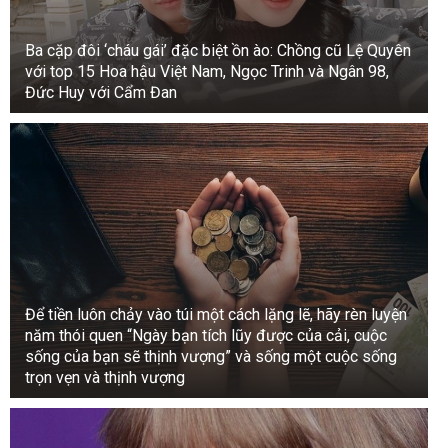
Xem thư viện ảnh
Ba cặp đôi ‘cháu gái’ đặc biệt ồn ào: Chồng cũ Lệ Quyên
với top 15 Hoa hậu Việt Nam, Ngọc Trinh và Ngân 98,
Đức Huy với Cẩm Đan
Để tiền luôn chảy vào túi một cách lặng lẽ, hãy rèn luyện
năm thói quen “Ngày bạn tích lũy được của cải, cuộc
sống của bạn sẽ thịnh vượng” và sống một cuộc sống
trọn vẹn và thịnh vượng