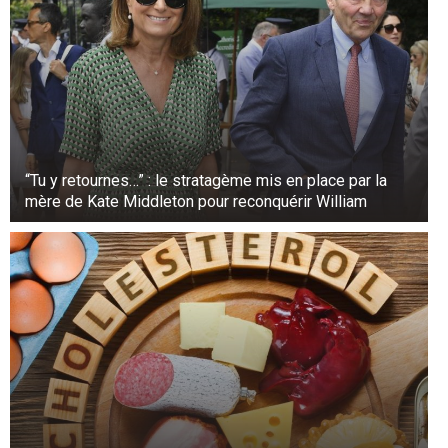
Pratique : Vous aimez les choses simples et
efficaces. Vous préférez ce qui est utile et ce
qui est beau.
Fiabilité : Vous êtes fiable.
Sincères. Vous aimez être honnête dans vos
“Tu y retournes…” : le stratagème mis en place par la
relations.
mère de Kate Middleton pour reconquérir William
3.
Importance :
Vous voulez réussir et être reconnu. Vous vous
fixez des objectifs élevés.
Désir d’abondance : Vous voulez être à l’aise.