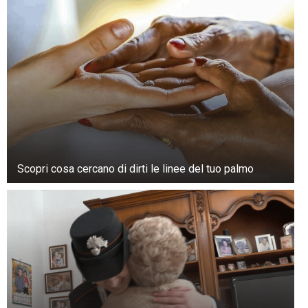
Scopri cosa cercano di dirti le linee del tuo palmo
+3
Guarda la galleria
Elettricità
Ti diamo un consiglio: tutto ha a che fare con
l’elettricità che passa attraverso questi cavi.
Sapevi che è stato possibile trasportare
l’elettricità su distanze così lunghe solo dal