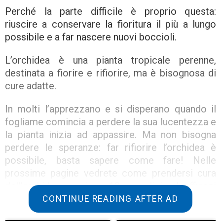
Perché la parte difficile è proprio questa:
riuscire a conservare la fioritura il più a lungo
possibile e a far nascere nuovi boccioli.
L’orchidea è una pianta tropicale perenne,
destinata a fiorire e rifiorire, ma è bisognosa di
cure adatte.
In molti l’apprezzano e si disperano quando il
fogliame comincia a perdere la sua lucentezza e
la pianta inizia ad appassire. Ma non bisogna
perdere le speranze: far rifiorire l’orchidea è
possibile, basta sapere come fare! Nelle
prossime pagine vedrete come prendersi cura
dell’orchidea grazie a 10 semplici ed efficaci
consigli utili anche per chi purtroppo non ha il
CONTINUE READING AFTER AD
pollice verde!: