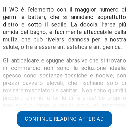
Il WC è l’elemento con il maggior numero di
germi e batteri, che si annidano soprattutto
dietro e sotto il sedile. La doccia, l’area più
umida del bagno, è facilmente attaccabile dalla
muffa, che può rivelarsi dannosa per la nostra
salute, oltre a essere antiestetica e antigienica.
Gli anticalcare e spugne abrasive che si trovano
in commercio non sono la soluzione ideale:
spesso sono sostanze tossiche e nocive, con
prezzi davvero elevati, che rischiano solo di
rovinare miscelatori e sanitari. Non sono quindi i
prodotti chimici a far la differenza! Se proprio
non si può farne a meno però, al momento
dell’acquisto, sarebbe sempre meglio
CONTINUE READING AFTER AD
controllare gli ingredienti.