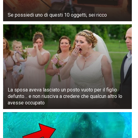
Se possiedi uno di questi 10 oggetti, sei ricco
2) Crema antibatterica per i sanitari
Per pulire i sanitari, si può preparare un’ottima
La sposa aveva lasciato un posto vuoto per il figlio
defunto… e non riusciva a credere che qualcun altro lo
crema antibatterica a base di tea tree oil, anche
avesse occupato
detto olio di malaleuca. In una ciotola mescolate
bicarbonato di sodio (150 g) e sapone di
Marsiglia liquido (4 cucchiai), aggiungete poi
acqua (1 cucchiaio) e l’olio essenziale di tea
tree oil (10 gocce). Al composto ottenuto