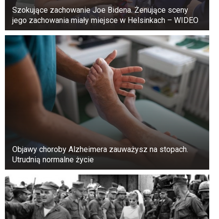
wizycie w Rosji najbardziej wpływowego
Szokujące zachowanie Joe Bidena. Żenujące sceny
człowieka Chin, Xi Jinpinga. Zdaniem wizjonera
jego zachowania miały miejsce w Helsinkach – WIDEO
z Chloe Huv, spotkanie to nie jest dobrym
znakiem dla krajów zachodnich i możliwe, że po
tej wizycie konflikt na Ukrainie zacznie się
rozprzestrzeniać na inne regiony.
Objawy choroby Alzheimera zauważysz na stopach.
Utrudnią normalne życie