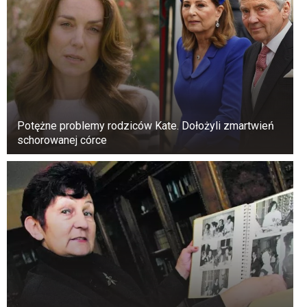
manuskryptów biblijnych trafi na
aukcję.
Najstarsza kompletna Biblia hebrajska
pochodząca z IX wieku może zostać
sprzedana nawet za cenę 30-50 mln dolarów
–
oceniają eksperci.
Potężne problemy rodziców Kate. Dołożyli zmartwień
schorowanej córce