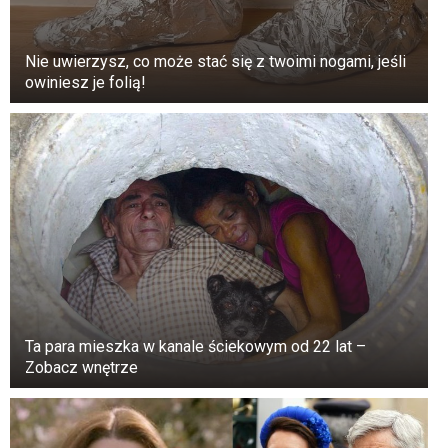
Nie uwierzysz, co może stać się z twoimi nogami, jeśli
owiniesz je folią!
W przekładzie syryjskim czytamy: ” (…) zaczęli
zrywać kłosy, pocierać je w dłoniach i zjadać”.
Używanie
światła UV
stało się popularne wśród
naukowców, którzy mają nadzieję, że dzięki
niemu odkryją tajne dokumenty. A to ze wglądu
na fakt, że pergamin trwale nasiąka atramentem,
bez względu na to, jak często jest ponownie
używany. UV pomaga go ujawnić.
Ta para mieszka w kanale ściekowym od 22 lat –
Zobacz wnętrze
Jak czytamy w “Daily Mail”, to niesamowite
odkrycie nastąpiło tuż po ogłoszeniu, że jeden z
najstarszych zachowanych dotychczas