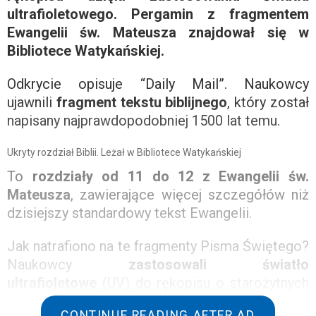
ultrafioletowego. Pergamin z fragmentem
Ewangelii św. Mateusza znajdował się w
Bibliotece Watykańskiej.
Odkrycie opisuje “Daily Mail”. Naukowcy
ujawnili
fragment tekstu biblijnego
, który został
napisany najprawdopodobniej 1500 lat temu.
Ukryty rozdział Biblii. Leżał w Bibliotece Watykańskiej
To
rozdziały od 11 do 12 z Ewangelii św.
Mateusza
, zawierające więcej szczegółów niż
dzisiejszy standardowy tekst Ewangelii.
Jak natrafiono na te fragmenty Pisma Świętego?
Naukowcy
zastosowali światło
ultrafioletowe
(UV) do rękopisu o starożytnych
chrześcijańskich opowieściach i hymnach
CONTINUE READING AFTER AD