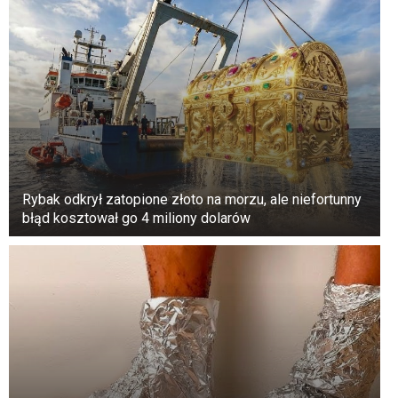
“W tym czasie Jezus szedł przez łany w szabat,
a jego uczniowie zgłodnieli i zaczęli zrywać
kłosy i jeść.
Rybak odkrył zatopione złoto na morzu, ale niefortunny
błąd kosztował go 4 miliony dolarów