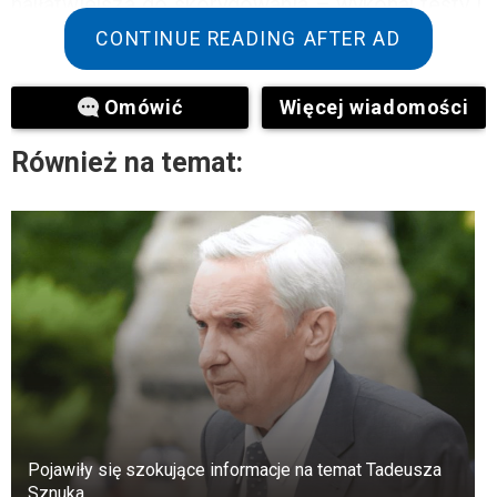
najłatwiejsza do skorygowania – wykonaj testy i,
jeśli przyczyna naprawdę leży w niej, weź kurs
CONTINUE READING AFTER AD
witamin.
Omówić
Więcej wiadomości
Odwodnienie.
Również na temat:
Pojawiły się szokujące informacje na temat Tadeusza
Sznuka