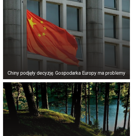
cukrzyca lub niewłaściwa terapia i choroby
układu krążenia często mogą powodować to
zjawisko.
W takich przypadkach krążenie krwi jest
upośledzone, co powoduje kruchość naczyń
krwionośnych i prowadzi do częstszych
skurczów nóg.
Chiny podjęły decyzję. Gospodarka Europy ma problemy
Niewydolność hormonalna
i zwiększona produkcja estrogenu mogą być
również związane z częstszymi skurczami. Inne
objawy skurczów mogą obejmować problemy z
menstruacją i płodnością.
Aby złagodzić skurcze, można wziąć
relaksujące kąpiele