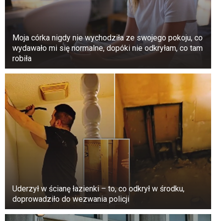
prowadzi do zmęczenia mięśni.
Może to również przyczyniać się do chorób żył,
Moja córka nigdy nie wychodziła ze swojego pokoju, co
takich jak żylaki.
wydawało mi się normalne, dopóki nie odkryłam, co tam
robiła
Przewlekła niewydolność żylna, zakrzepica,
żylaki i owrzodzenia troficzne mogą
powodować skurcze. Pomóc mogą specjalne
maści lub zabieg chirurgiczny.
Nieprawidłowa czynność tarczycy.
Warto skonsultować się z lekarzem, jeśli masz
predyspozycje genetyczne.
Cukrzyca.
Uderzył w ścianę łazienki – to, co odkrył w środku,
doprowadziło do wezwania policji
Jeśli masz ostre sklepienie obu nóg, oznacza to
spadek poziomu glukozy we krwi. Nieleczona