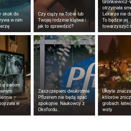
a, że Szelągowska odchodzi ze stacji Wiertnicza? Nic na t
Gronkiewicz-
będzie jurorką nowego show “MasterChef” dla nastola
otrzymała smu
 antenie wiosną.
 skok do
Czy ciąży na Tobie lub
Lekarze nie da
krywa w nim
Twojej rodzinie klątwa i
To będzie jej
erzę
jak to sprawdzić?
towarzyszyć 
się swoim
rawnym
Zaszczepieni dwukrotnie
Ukryte znacz
ennie –
Pfizerem nie będą spać
kolorów znicz
pojrzała w
spokojnie. Naukowcy z
grobach: łatw
Oksfordu…
wsty