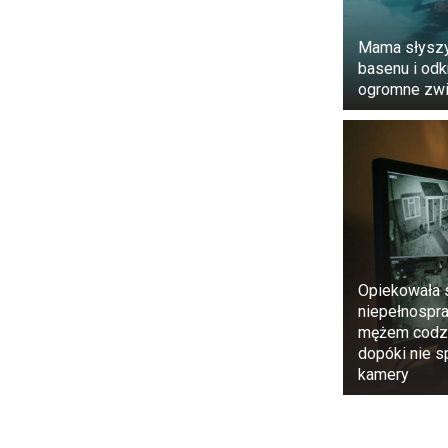
Czy to oznacz
Gwiazda TVN 
pojawi się na
Mama słyszy
basenu i od
ogromne zwi
Opiekowała 
niepełnosp
mężem codzi
dopóki nie s
kamery