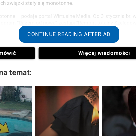
órych związki stały się monotonne.
otonne – podaje portal Wirtualne Media. Od 3 stycznia br. 
rogram “Razem od nowa” zastąpi “Remont totalny Szelągows
CONTINUE READING AFTER AD
mówić
Więcej wiadomości
na temat:
zelągowska zostanie zwolniona z TVN?