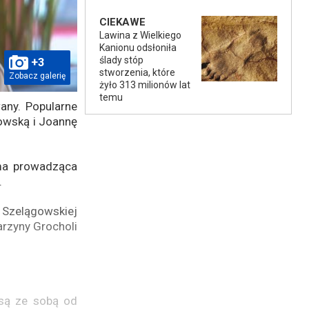
CIEKAWE
Lawina z Wielkiego
Kanionu odsłoniła
ślady stóp
+3
stworzenia, które
Zobacz galerię
żyło 313 milionów lat
temu
any. Popularne
wską i Joannę
ma prowadząca
.
 Szelągowskiej
rzyny Grocholi
są ze sobą od