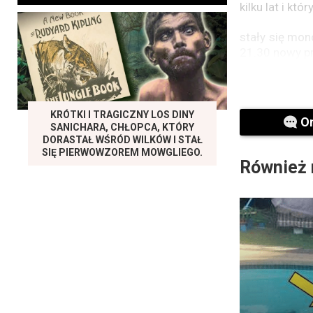
kilku lat i kt
stały się mon
21.30 nowy p
KRÓTKI I TRAGICZNY LOS DINY
O
SANICHARA, CHŁOPCA, KTÓRY
DORASTAŁ WŚRÓD WILKÓW I STAŁ
SIĘ PIERWOWZOREM MOWGLIEGO.
Również 
Czy Dorota S