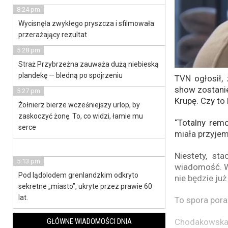
8:24 pm
Wycisnęła zwykłego pryszcza i sfilmowała
przerażający rezultat
5:28 pm
Straż Przybrzeżna zauważa dużą niebieską
plandekę — bledną po spojrzeniu
TVN ogłosił,
show zostani
5:27 pm
Krupę. Czy to
Żołnierz bierze wcześniejszy urlop, by
zaskoczyć żonę. To, co widzi, łamie mu
“Totalny rem
serce
miała przyje
Niestety, st
5:13 pm
wiadomość. Ws
Pod lądolodem grenlandzkim odkryto
nie będzie ju
sekretne „miasto”, ukryte przez prawie 60
lat.
To spora pora
Chodakowska
GŁÓWNE WIADOMOŚCI DNIA