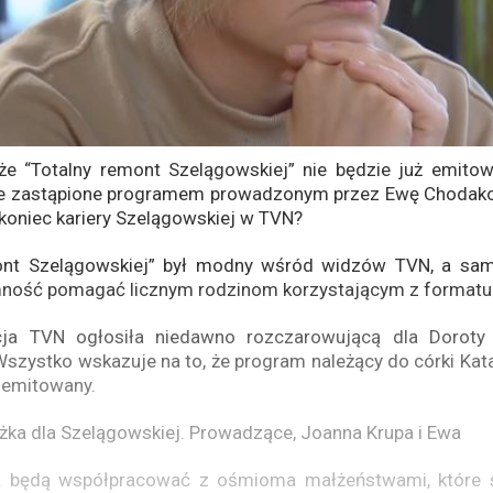
 że “Totalny remont Szelągowskiej” nie będzie już emitow
e zastąpione programem prowadzonym przez Ewę Chodako
 koniec kariery Szelągowskiej w TVN?
ont Szelągowskiej” był modny wśród widzów TVN, a sa
mność pomagać licznym rodzinom korzystającym z formatu
acja TVN ogłosiła niedawno rozczarowującą dla Doroty
zystko wskazuje na to, że program należący do córki Kata
ż emitowany.
żka dla Szelągowskiej. Prowadzące, Joanna Krupa i Ewa
 będą współpracować z ośmioma małżeństwami, które 