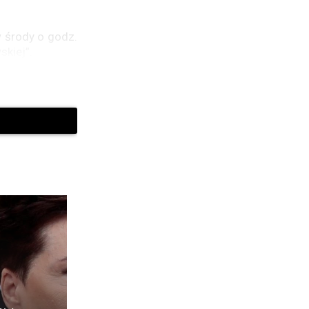
w środy o godz.
kiej”.