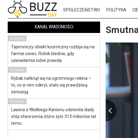
SPOŁECZEŃSTWO
POLITYKA
CI
KANAŁ WIADOMOŚCI
Smutna
6:30 pm
Tajemniczy obiekt kosmiczny rozbija się na
farmie owiec. Rolnik blednie, gdy
uświadamia sobie prawdę
6:29 pm
Rybak natknął się na ogromnego rekina –
to, co w nim odkrył, stało się prawdziwą
sensacją
8:26 pm
Lawina z Wielkiego Kanionu odsłoniła ślady
stóp stworzenia, które żyło 313 milionów lat
temu