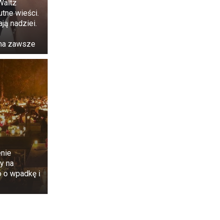
o nie wskazuje.
Waltz
tków. Program
tne wieści.
ją nadziei.
na zawsze
enie
y na
o o wpadkę i