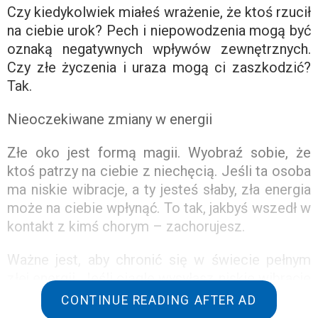
Czy kiedykolwiek miałeś wrażenie, że ktoś rzucił
na ciebie urok? Pech i niepowodzenia mogą być
oznaką negatywnych wpływów zewnętrznych.
Czy złe życzenia i uraza mogą ci zaszkodzić?
Tak.
Nieoczekiwane zmiany w energii
Złe oko jest formą magii. Wyobraź sobie, że
ktoś patrzy na ciebie z niechęcią. Jeśli ta osoba
ma niskie wibracje, a ty jesteś słaby, zła energia
może na ciebie wpłynąć. To tak, jakbyś wszedł w
kontakt z kimś chorym – zachorujesz.
Ważne jest, aby chronić się w świecie pełnym
złej energii. Jeśli ciągle wysyłasz niskie wibracje
do danej osoby, zapadnie ona w duchową
CONTINUE READING AFTER AD
śpiączkę i będzie musiała walczyć o