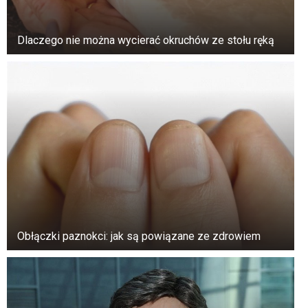
zdrowotne, które nie reagują na tradycyjne
metody leczenia.
Dlaczego nie można wycierać okruchów ze stołu ręką
Seria pecha. Wiele złych rzeczy dzieje się
jednocześnie.
Problemy w związkach: Nagłe, niewyjaśnione
konflikty z bliskimi.
Zmiany nastroju i zachowania. Nagłe zmiany w
zachowaniu lub nastroju.
Odczuwanie negatywnej energii. Uczucie
napięcia, niepokoju lub strachu bez powodu.
Obłączki paznokci: jak są powiązane ze zdrowiem
Jeśli zauważysz te objawy, dobrym pomysłem
jest zwrócenie się o pomoc do
doświadczonego uzdrowiciela duchowego.