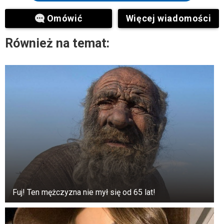
przetrwanie w przestrzeni energetycznej.
Omówić
Więcej wiadomości
To sprawia, że czujesz się źle. Kiedy ludzie
Również na temat:
czują się źle sami ze sobą, jest to oznaka
zatrucia energetycznego.
Fuj! Ten mężczyzna nie mył się od 65 lat!