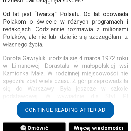
biznesu. Jak osiągnęła sukces?
Od lat jest “twarzą” Polsatu. Od lat opowiada
Polakom o świecie w różnych programach i
redakcjach. Codziennie rozmawia z milionami
Polaków, ale nie lubi dzielić się szczegółami z
własnego życia.
Dorota Gawryluk urodziła się 4 marca 1972 roku
w Limanowej. Dorastała w małopolskiej wsi
Kamionka Mała. W rodzinnej miejscowości nie
spędziła zbyt wiele czasu. Z gór przeprowadziła
się do Warszawy. Była jeszcze w szkole
podstawowej. W wywiadzie dla Styl. Pl
dziennikarka powiedziała:
CONTINUE READING AFTER AD
Od dziecka czułam, że należę do świata. Nic nie
było niemożliwe. Już jako uczennica pisałam
Omówić
Więcej wiadomości