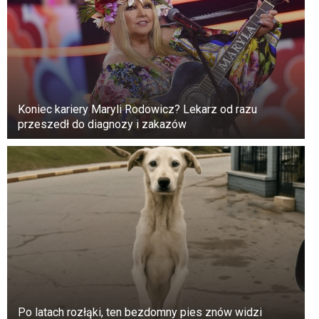
Koniec kariery Maryli Rodowicz? Lekarz od razu
przeszedł do diagnozy i zakazów
Para pobrała się w 1993 roku i jeszcze w trakcie
studiów urodziła syna Nikona. Dorota Gawryluk i
Po latach rozłąki, ten bezdomny pies znów widzi
jej mąż musieli zacząć bez pracy. Udało jej się