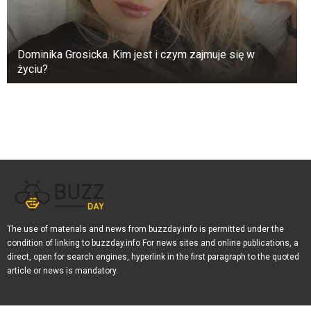
żoną i dlatego był uważany za „mamaer”
(dziecko zrodzone z nieprawego związku).
Jego późniejsze nauki, w których twierdził, że
Dominika Grosicka. Kim jest i czym zajmuje się w
jest Synem Bożym, były postrzegane jako
życiu?
bardzo obraźliwe dla ówczesnych Żydów. Jego
czyny, takie jak uzdrawianie w szabat i
spędzanie czasu z Samarytanami, których
rabiniczny judaizm ignorował, były również
kontrowersyjne. Pomysł, że Panther był ojcem
Jezusa, był gorącym tematem dyskusji. Ludzie
nadal debatują, czy to prawda, czy tylko sposób
ataku na chrześcijaństwo. Tak czy inaczej,
ekscytujące jest zobaczyć, skąd wzięło się
The use of materials and news from buzzday.info is permitted under the
chrześcijaństwo. Odkrycie nagrobka rzymskiego
condition of linking to buzzday.info For news sites and online publications, a
żołnierza o tym samym imieniu, co postać
direct, open for search engines, hyperlink in the first paragraph to the quoted
article or news is mandatory.
wymieniona w starożytnych tekstach, wzmacnia
tę teorię i oznacza, że ​​ludzie nadal dyskutują o