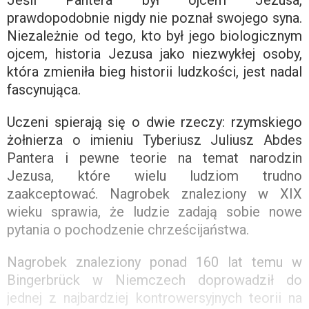
Jeśli Pantera był ojcem Jezusa,
prawdopodobnie nigdy nie poznał swojego syna.
Niezależnie od tego, kto był jego biologicznym
ojcem, historia Jezusa jako niezwykłej osoby,
która zmieniła bieg historii ludzkości, jest nadal
fascynująca.
Uczeni spierają się o dwie rzeczy: rzymskiego
żołnierza o imieniu Tyberiusz Juliusz Abdes
Pantera i pewne teorie na temat narodzin
Jezusa, które wielu ludziom trudno
zaakceptować. Nagrobek znaleziony w XIX
wieku sprawia, że ​​ludzie zadają sobie nowe
pytania o pochodzenie chrześcijaństwa.
Nagrobek znaleziony ponad 160 lat temu w
Bingerbrück w Niemczech doprowadził do
jednej z najbardziej kontrowersyjnych teorii na