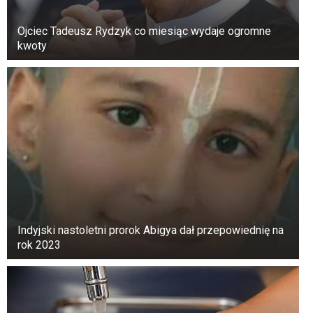
Ojciec Tadeusz Rydzyk co miesiąc wydaje ogromne
kwoty
Kiedy Marian rozejrzała się dookoła, zobaczyła
mężczyznę zbliżającego się do niej. Miał na
sobie garnitur z tego samego materiału co
kobieta i uśmiechał się.
Indyjski nastoletni prorok Abigya dał przepowiednię na
rok 2023
Obie, które najwyraźniej się nie znały, odsunęły
się od tłumu na drugi koniec peronu, gdzie
mogły być same.