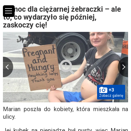
Pomoc dla ciężarnej żebraczki – ale
to, co wydarzyło się później,
zaskoczy cię!
+3
Zobacz galerię
Marian poszła do kobiety, która mieszkała na
ulicy.
Jej kubek na pieniądze był pusty, więc Marian