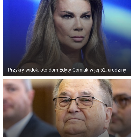
+3
Zobacz galerię
Jedyną rzeczą, którą mieli wspólną, był ciążowy
brzuch, który nadal był wyraźnie widoczny.
Przykry widok: oto dom Edyty Górniak w jej 52. urodziny