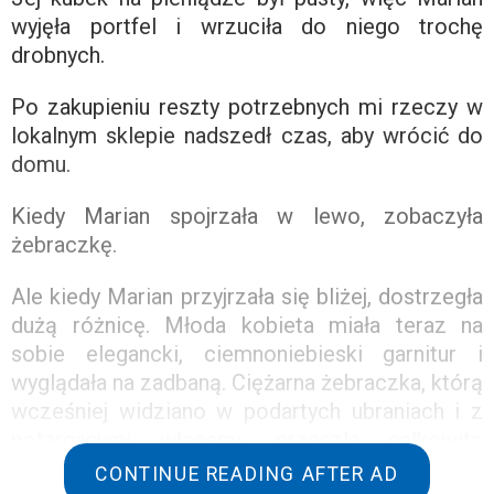
wyjęła portfel i wrzuciła do niego trochę
drobnych.
Po zakupieniu reszty potrzebnych mi rzeczy w
lokalnym sklepie nadszedł czas, aby wrócić do
domu.
Kiedy Marian spojrzała w lewo, zobaczyła
żebraczkę.
Ale kiedy Marian przyjrzała się bliżej, dostrzegła
dużą różnicę. Młoda kobieta miała teraz na
sobie elegancki, ciemnoniebieski garnitur i
wyglądała na zadbaną. Ciężarna żebraczka, którą
wcześniej widziano w podartych ubraniach i z
potarganymi włosami, przeszła całkowitą
transformację.
CONTINUE READING AFTER AD