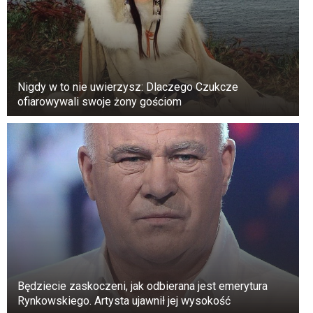
Nigdy w to nie uwierzysz: Dlaczego Czukcze
ofiarowywali swoje żony gościom
Zgodnie z przepisami europejskimi, instytucje
kredytowe są zobowiązane do zgłaszania
Będziecie zaskoczeni, jak odbierana jest emerytura
transakcji gotówkowych powyżej 15 000 euro
Rynkowskiego. Artysta ujawnił jej wysokość
(około 65 000-70 000 złotych). Ponadto bank