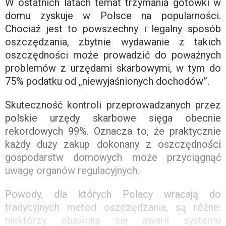
W ostatnich latach temat trzymania gotówki w
domu zyskuje w Polsce na popularności.
Chociaż jest to powszechny i ​​legalny sposób
oszczędzania, zbytnie wydawanie z takich
oszczędności może prowadzić do poważnych
problemów z urzędami skarbowymi, w tym do
75% podatku od „niewyjaśnionych dochodów”.
Skuteczność kontroli przeprowadzanych przez
polskie urzędy skarbowe sięga obecnie
rekordowych 99%. Oznacza to, że praktycznie
każdy duży zakup dokonany z oszczędności
gospodarstw domowych może przyciągnąć
uwagę organów regulacyjnych.
Powody, dla których Polacy wracają do
tradycyjnych metod oszczędzania, są różne:
niektórzy obawiają się awarii systemu