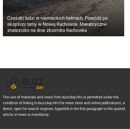
zazwyczaj pokrywają tylko niewielkie kwoty.
Czaszki ludzi w niemieckich hełmach. Powódź po
Jak się chronić?
eksplozji tamy w Nowej Kachowce. Makabryczne
znalezisko na dnie zbiornika Kachowka
Najpewniejszą strategią jest wcześniejsze
udokumentowanie wszystkich źródeł dochodu.
Kluczowe dowody obejmują:
wyciągi bankowe i potwierdzenia przelewów,
umowy o pracę, umowy kupna-sprzedaży lub
umowy najmu,
testamenty, akty darowizny i notarialne umowy
The use of materials and news from buzzday.info is permitted under the
condition of linking to buzzday.info For news sites and online publications, a
pożyczki,
direct, open for search engines, hyperlink in the first paragraph to the quoted
article or news is mandatory.
potwierdzenia wypłaty z ubezpieczenia.