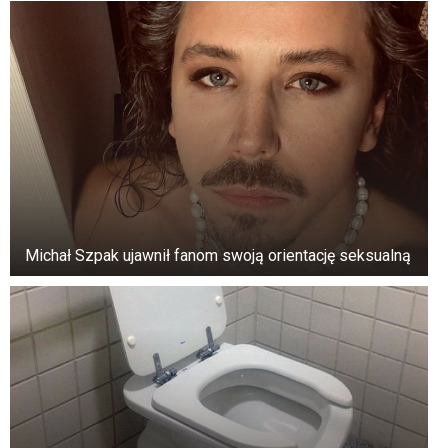
22 lutego ujawniono, że stan zdrowia
rosyjskiego dyktatora Władimira Putina
pogarsza się z dnia na dzień. Doszło do nawrotu
poważnej choroby.
Putin jest bardzo osłabiony z powodu kilku
poważnych chorób, które uniemożliwiają mu
pracę. Z tego powodu zatrudnia do swojej pracy
ludzi, którzy są do niego podobni.
Michał Szpak ujawnił fanom swoją orientację seksualną