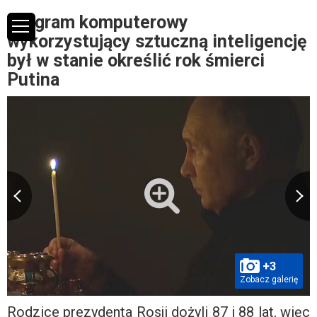
Program komputerowy
wykorzystujący sztuczną inteligencję
był w stanie określić rok śmierci
Putina
+3
Zobacz galerię
Rodzice prezydenta Rosji dożyli 87 i 88 lat, więc