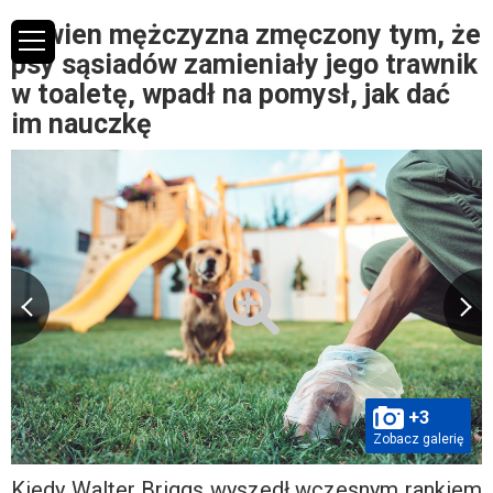
Pewien mężczyzna zmęczony tym, że
psy sąsiadów zamieniały jego trawnik
w toaletę, wpadł na pomysł, jak dać
im nauczkę
+3
Zobacz galerię
Kiedy Walter Briggs wyszedł wczesnym rankiem