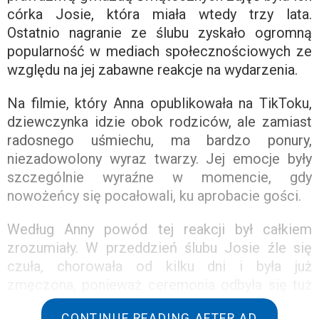
córka Josie, która miała wtedy trzy lata.
Ostatnio nagranie ze ślubu zyskało ogromną
popularność w mediach społecznościowych ze
względu na jej zabawne reakcje na wydarzenia.
Na filmie, który Anna opublikowała na TikToku,
dziewczynka idzie obok rodziców, ale zamiast
radosnego uśmiechu, ma bardzo ponury,
niezadowolony wyraz twarzy. Jej emocje były
szczególnie wyraźne w momencie, gdy
nowożeńcy się pocałowali, ku aprobacie gości.
Według Anny powód tej reakcji był całkiem
zrozumiały. W przeddzień ślubu Josie źle się
czuła, chorowała od kilku dni i była już
zmęczona, ponieważ ceremonia odbyła się tuż
przed jej zwykłą porą snu. Ale co najważniejsze,
CONTINUE READING AFTER AD