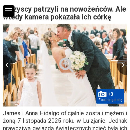
Wszyscy patrzyli na nowożeńców. Ale
wtedy kamera pokazała ich córkę
+3
Zobacz galerię
James i Anna Hidalgo oficjalnie zostali mężem i
żoną 7 listopada 2025 roku w Luizjanie. Jednak
prawdziwą gwiazdą świątecznych zdjęć była ich