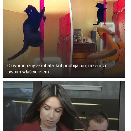
rodzice zapewniają, że ich córka ogólnie dobrze
się bawiła. Co więcej, uważają te zdjęcia za
jedne z najlepszych wspomnień z dnia ślubu.
Czworonożny akrobata: kot podbija rurę razem ze
swoim właścicielem