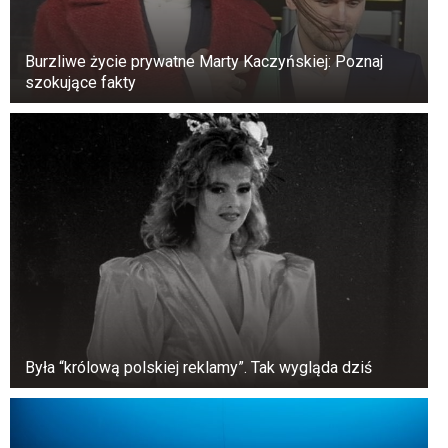
Burzliwe życie prywatne Marty Kaczyńskiej: Poznaj
szokujące fakty
„Po prostu nie dało się zostawić takich zdjęć w
rodzinnym archiwum. Są zbyt zabawne, żeby się
nimi nie podzielić z innymi” – przyznała Anna.
To dzięki szczerym emocjom dzieci zwykły
album ślubny stał się prawdziwym hitem
internetu.
Była “królową polskiej reklamy”. Tak wygląda dziś