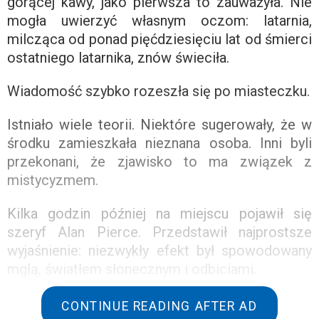
gorącej kawy, jako pierwsza to zauważyła. Nie
mogła uwierzyć własnym oczom: latarnia,
milcząca od ponad pięćdziesięciu lat od śmierci
ostatniego latarnika, znów świeciła.
Wiadomość szybko rozeszła się po miasteczku.
Istniało wiele teorii. Niektóre sugerowały, że w
środku zamieszkała nieznana osoba. Inni byli
przekonani, że zjawisko to ma związek z
mistycyzmem.
Kilka godzin później na miejscu pojawił się
szeryf Alan Pierce. Przedstawił najprostsze
wyjaśnienie: niezwykły efekt był spowodowany
mgłą, światłem słonecznym i odbiciami.
Mary jednak spokojnie odmówiła. Była pewna, że
CONTINUE READING AFTER AD