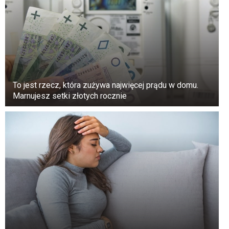
Wracając do czekającego tłumu, Alan pokazał
odzyskaną latarnię i wyjaśnił, co się stało. Tłum
przyjął tę wiadomość ze śmiechem i ulgą.
Ale to właśnie wtedy Joan poruszyła ważniejszą
kwestię. Jeśli zwykły nastoletni żart mógł
To jest rzecz, która zużywa najwięcej prądu w domu.
Marnujesz setki złotych rocznie
wywołać taką panikę, oznaczało to, że miasto
zbyt długo zapomniało o swoim historycznym
symbolu.
Zaproponowała renowację latarni morskiej,
zbiórkę funduszy i otwarcie tam małego
muzeum. Po dyskusji rada miasta zdecydowaną
większością głosów zatwierdziła projekt.
Nastolatkowie, którzy zrobili żart, nie zostali
surowo ukarani. Zamiast tego zostali