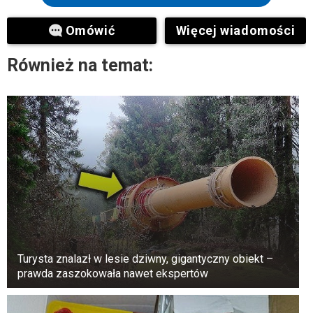
powstrzymała. Zasugerowała, że ​​niewłaściwe
Omówić
Więcej wiadomości
czyszczenie może zniweczyć potencjalną
wartość zegarka. Zamiast tego para postanowiła
Również na temat:
powierzyć znalezisko profesjonalistom, mimo
że profesjonalne czyszczenie kosztuje około
250 dolarów. Zagadka bez nazwy
Turysta znalazł w lesie dziwny, gigantyczny obiekt –
prawda zaszokowała nawet ekspertów