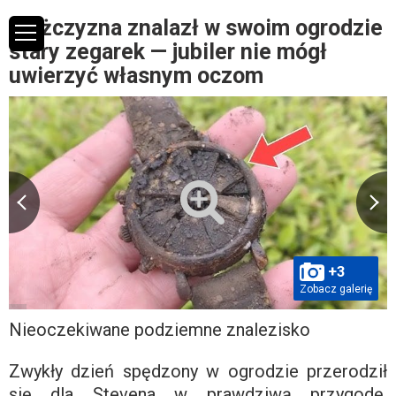
Mężczyzna znalazł w swoim ogrodzie
stary zegarek — jubiler nie mógł
uwierzyć własnym oczom
+3
Zobacz galerię
Nieoczekiwane podziemne znalezisko
Zwykły dzień spędzony w ogrodzie przerodził
się dla Stevena w prawdziwą przygodę.