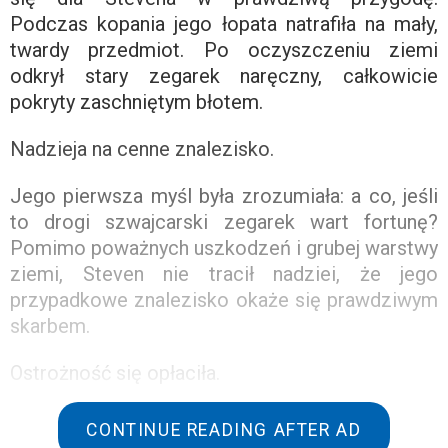
Podczas kopania jego łopata natrafiła na mały,
twardy przedmiot. Po oczyszczeniu ziemi
odkrył stary zegarek naręczny, całkowicie
pokryty zaschniętym błotem.
Nadzieja na cenne znalezisko.
Jego pierwsza myśl była zrozumiała: a co, jeśli
to drogi szwajcarski zegarek wart fortunę?
Pomimo poważnych uszkodzeń i grubej warstwy
ziemi, Steven nie tracił nadziei, że jego
przypadkowe znalezisko okaże się prawdziwym
skarbem.
Ostrożność się opłaciła.
Zamierzając opłukać zegarek, mężczyzna
CONTINUE READING AFTER AD
skierował się do kranu, ale żona w porę go